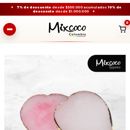
✦
7% de descuento
desde $500.000 acumulados
10% de
descuento
desde $1.000.000
✦
0