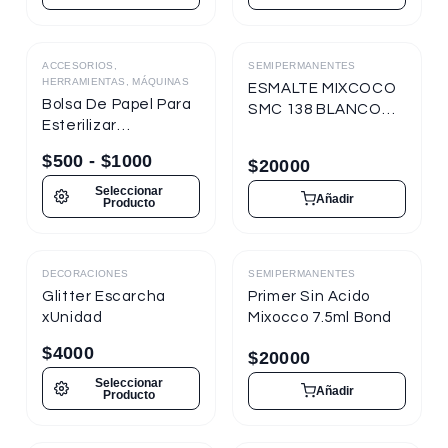
ACCESORIOS,
SEMIPERMANENTES
Destacado
HERRAMIENTAS, MÁQUINAS
ESMALTE MIXCOCO
Bolsa De Papel Para
SMC 138 BLANCO
Esterilizar
TIZA 7.5ml
Herramientas
Semipermanente
$
500
-
$
1000
$
20000
Seleccionar
Añadir
Producto
DECORACIONES
SEMIPERMANENTES
Destacado
Destacado
Glitter Escarcha
Primer Sin Acido
xUnidad
Mixocco 7.5ml Bond
$
4000
$
20000
Seleccionar
Añadir
Producto