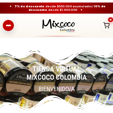
✦
7% de descuento
desde $500.000 acumulados
10% de
descuento
desde $1.000.000
✦
0
TIENDA VIRTUAL
MIXCOCO COLOMBIA
BIENVENIDO/A