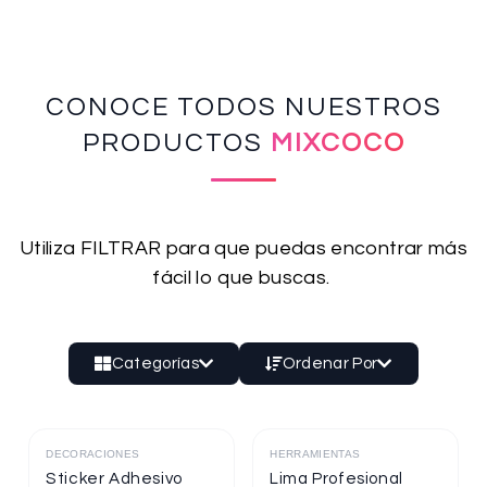
CONOCE TODOS NUESTROS
PRODUCTOS
MIXCOCO
Utiliza FILTRAR para que puedas encontrar más
fácil lo que buscas.
Categorías
Ordenar Por
DECORACIONES
HERRAMIENTAS
Destacado
Destacado
Sticker Adhesivo
Lima Profesional