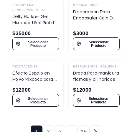
ESTRUCTURAS,
DECORACIONES
SEMIPERMANENTES
Decoración Para
Jelly Builder Gel
Encapsular Cola De
Mixcoco 15ml Gel de
Sirena Tornasol
Construcción
$
35000
$
3000
Seleccionar
Seleccionar
Producto
Producto
DECORACIONES
HERRAMIENTAS, MÁQUINAS
Destacado
Efecto Espejo en
Broca Para manicura
Polvo Mixcoco para
flamas y cilíndricas
uñas
$
12000
$
12000
Seleccionar
Seleccionar
Producto
Producto
1
2
3
…
19