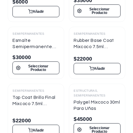
$
35000
$
6000
Seleccionar
Añadir
Producto
SEMIPERMANENTES
SEMIPERMANENTES
Destacado
Destacado
Esmalte
Rubber Base Coat
Semipermanente
Mixcoco 7.5ml
Mixcoco FRE
Semipermanente
$
30000
$
22000
Semitraslúcido 15ml
para Uñas
para Uñas
Seleccionar
Añadir
Producto
SEMIPERMANENTES
ESTRUCTURAS,
Destacado
Destacado
SEMIPERMANENTES
Top Coat Brillo Final
Polygel Mixcoco 30ml
Mixcoco 7.5ml
Para Uñas
Semipermanente
para Uñas
$
45000
$
22000
Seleccionar
Añadir
Producto