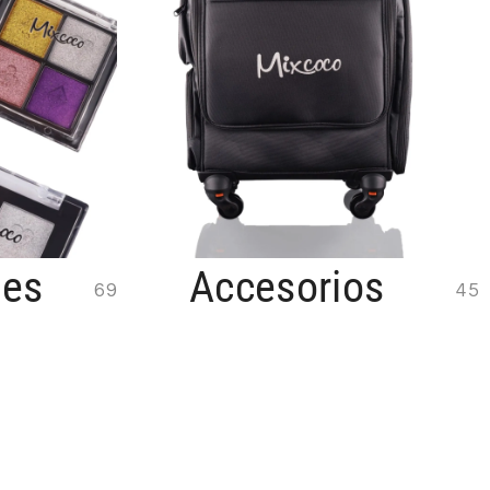
nes
Accesorios
69
45