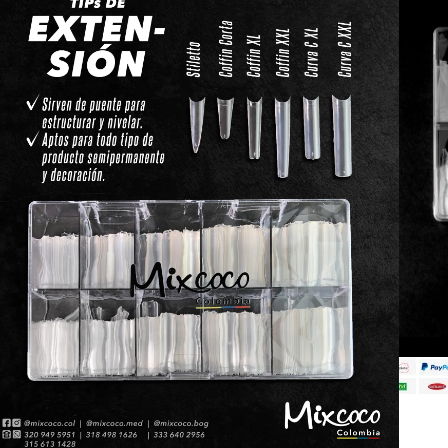
$
55000
$
27500
Selecciona una referencia y agrégal
Sin existencias
Paga rápido y seguro con