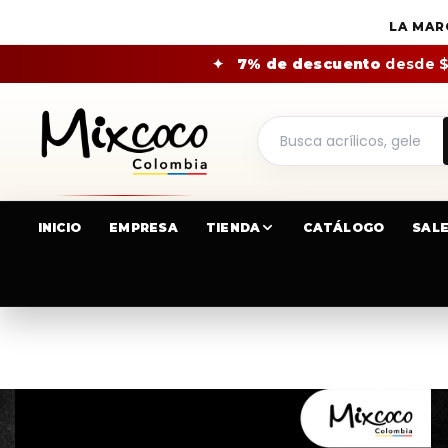
LA MAR
✦
7% de descuento
desde 
INICIO
EMPRESA
TIENDA
CATÁLOGO
SAL