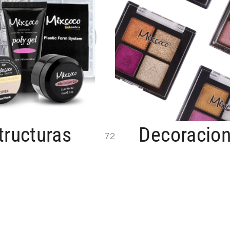
tructuras
Decoracio
72