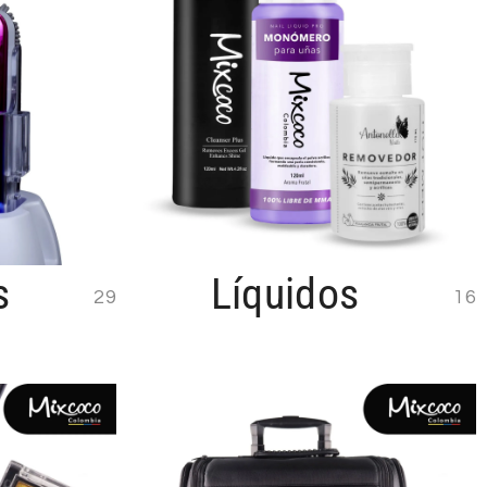
s
Líquidos
29
16