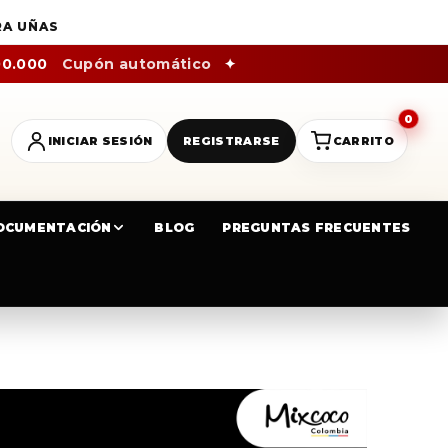
RA UÑAS
00.000
Cupón automático
✦
0
INICIAR SESIÓN
REGISTRARSE
CARRITO
OCUMENTACIÓN
BLOG
PREGUNTAS FRECUENTES
O MIXCOCO