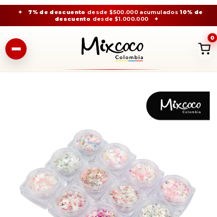
✦
7% de descuento
desde $500.000 acumulados
10% de
descuento
desde $1.000.000
✦
0