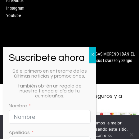
Facebook
Instagram
Youtube
Mixcoco Colombia | Antonella Nails | MARYURY ARENGAS MORENO | DANIEL
CARABALLO | © 2025 Diseñado y Desarrollado por Jesús Lizarazo y Sergio
Martínez.
Sé el primero en enterarte de las
últimas noticias y promociones,
también obtén un regalo de
nuestra tienda el día de tu
Todos los medios de pago, seguros y a
cumpleaños.
crédito.
Nombre
Usamos cookies para asegurar que te damos la mejor
experiencia en nuestra web. Si continúas usando este sitio,
Apellidos
asumiremos que estás de acuerdo con ello.