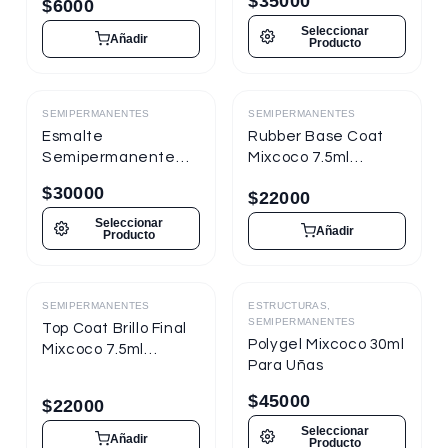
$
35000
$
6000
Seleccionar
Añadir
Producto
SEMIPERMANENTES
SEMIPERMANENTES
Destacado
Destacado
Esmalte
Rubber Base Coat
Semipermanente
Mixcoco 7.5ml
Mixcoco FRE
Semipermanente
$
30000
$
22000
Semitraslúcido 15ml
para Uñas
para Uñas
Seleccionar
Añadir
Producto
SEMIPERMANENTES
ESTRUCTURAS,
Destacado
Destacado
SEMIPERMANENTES
Top Coat Brillo Final
Polygel Mixcoco 30ml
Mixcoco 7.5ml
Para Uñas
Semipermanente
para Uñas
$
45000
$
22000
Seleccionar
Añadir
Producto