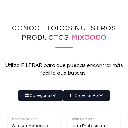
CONOCE TODOS NUESTROS
PRODUCTOS
MIXCOCO
Utiliza FILTRAR para que puedas encontrar más
fácil lo que buscas.
Categorías
Ordenar Por
DECORACIONES
HERRAMIENTAS
Destacado
Destacado
Sticker Adhesivo
Lima Profesional