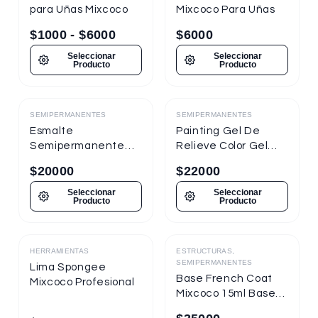
para Uñas Mixcoco
Mixcoco Para Uñas
$
1000
-
$
6000
$
6000
Seleccionar
Seleccionar
Producto
Producto
SEMIPERMANENTES
SEMIPERMANENTES
Destacado
Destacado
Esmalte
Painting Gel De
Semipermanente
Relieve Color Gel
Mixcoco
Mixcoco 1/4oz
$
20000
$
22000
Semitraslúcido 7.5ml
Nueva Presentación
Seleccionar
Seleccionar
Producto
Producto
HERRAMIENTAS
ESTRUCTURAS,
Destacado
Destacado
SEMIPERMANENTES
Lima Spongee
Base French Coat
Mixcoco Profesional
Mixcoco 15ml Base
Gel Con Color