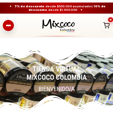
✦
7% de descuento
desde $500.000 acumulados
10% de
descuento
desde $1.000.000
✦
0
TIENDA VIRTUAL
MIXCOCO COLOMBIA
BIENVENIDO/A