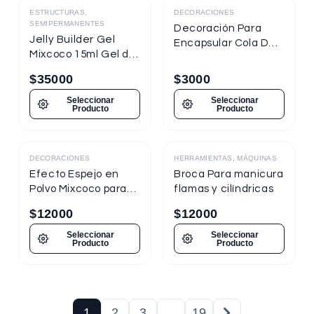
ESTRUCTURAS,
DECORACIONES
SEMIPERMANENTES
Decoración Para
Jelly Builder Gel
Encapsular Cola De
Mixcoco 15ml Gel de
Sirena Tornasol
Construcción
$
35000
$
3000
Seleccionar
Seleccionar
Producto
Producto
DECORACIONES
HERRAMIENTAS, MÁQUINAS
Destacado
Efecto Espejo en
Broca Para manicura
Polvo Mixcoco para
flamas y cilíndricas
uñas
$
12000
$
12000
Seleccionar
Seleccionar
Producto
Producto
1
2
3
…
19