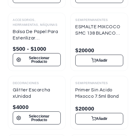
ACCESORIOS,
SEMIPERMANENTES
Destacado
HERRAMIENTAS, MÁQUINAS
ESMALTE MIXCOCO
Bolsa De Papel Para
SMC 138 BLANCO
Esterilizar
TIZA 7.5ml
Herramientas
Semipermanente
$
500
-
$
1000
$
20000
Seleccionar
Añadir
Producto
DECORACIONES
SEMIPERMANENTES
Destacado
Destacado
Glitter Escarcha
Primer Sin Acido
xUnidad
Mixocco 7.5ml Bond
$
4000
$
20000
Seleccionar
Añadir
Producto