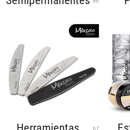
Semipermanentes
P
86
Herramientas
Es
67