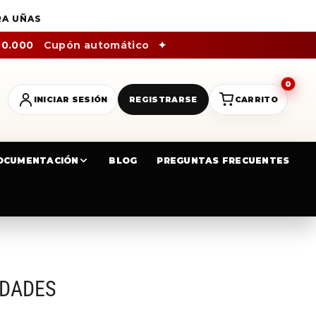
RA UÑAS
00.000
Cupón automático
✦
0
INICIAR SESIÓN
REGISTRARSE
CARRITO
OCUMENTACIÓN
BLOG
PREGUNTAS FRECUENTES
IDADES