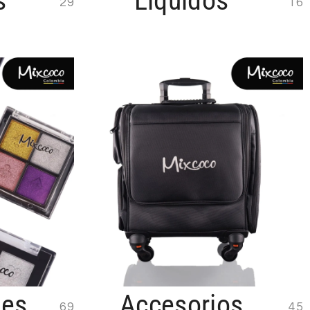
s
Líquidos
29
16
nes
Accesorios
69
45