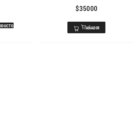
$
35000
ODUCTO
AÑADIR