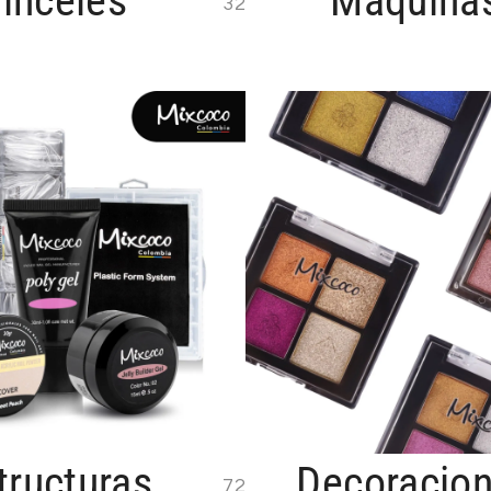
inceles
Máquina
32
tructuras
Decoracio
72