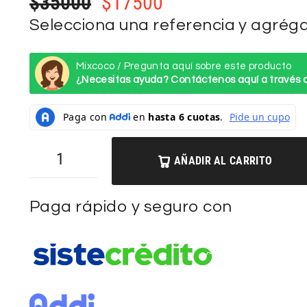
$
35000
$
17500
Selecciona una referencia y agrégal
Mixcoco / Pregunta aquí sobre este producto
¿Necesitas ayuda? Contáctenos aquí a través
AÑADIR AL CARRITO
Paga rápido y seguro con