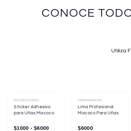
CONOCE TOD
Utiliza
Destacado
Destacado
DECORACIONES
HERRAMIENTAS
Sticker Adhesivo
Lima Profesional
para Uñas Mixcoco
Mixcoco Para Uñas
$
1000
-
$
6000
$
6000