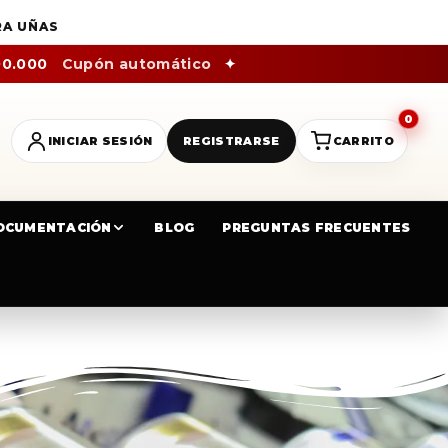
RA UÑAS
00.000
Cupón automático
✦
0
INICIAR SESIÓN
REGISTRARSE
CARRITO
OCUMENTACIÓN
BLOG
PREGUNTAS FRECUENTES