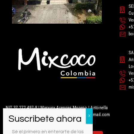
SE
Cu
Ve
+5
bo
SA
An
Lo
Ve
+5
mi
NIT 37.272.497-8 | Maryury Arengas Moreno | Antonella
Nails | Mixcoco Colombia | mixcococolombia@gmail.com
| 320 949 5951
Sé el primero en enterarte de las