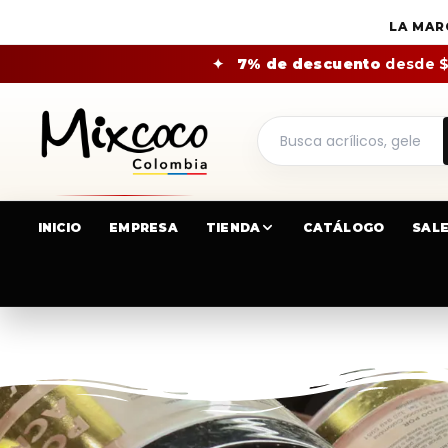
LA MAR
✦
7% de descuento
desde 
INICIO
EMPRESA
TIENDA
CATÁLOGO
SAL