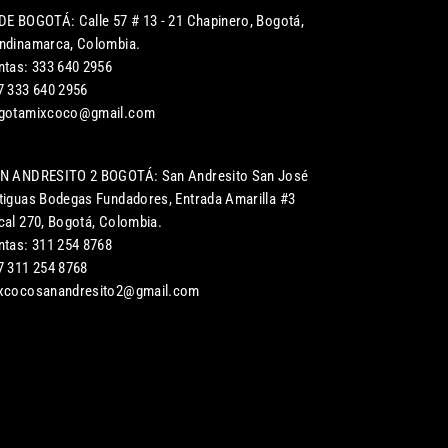
DE BOGOTÁ: Calle 57 # 13 - 21 Chapinero, Bogotá,
ndinamarca, Colombia.
ntas: 333 640 2956
7 333 640 2956
gotamixcoco@gmail.com
N ANDRESITO 2 BOGOTÁ: San Andresito San José
tiguas Bodegas Fundadores, Entrada Amarilla #3
cal 270, Bogotá, Colombia.
ntas: 311 254 8768
7 311 254 8768
xcocosanandresito2@gmail.com