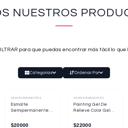
OS NUESTROS PRODU
 FILTRAR para que puedas encontrar más fácil lo que
Categorías
Ordenar Por
Destacado
Destacado
SEMIPERMANENTES
SEMIPERMANENTES
Esmalte
Painting Gel De
Semipermanente
Relieve Color Gel
Mixcoco
Mixcoco 1/4oz
Semitraslúcido
$
20000
$
22000