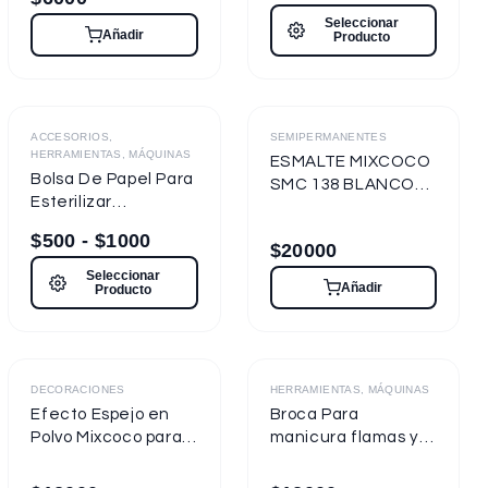
Seleccionar
Añadir
Producto
Destacado
ACCESORIOS,
SEMIPERMANENTES
HERRAMIENTAS, MÁQUINAS
ESMALTE MIXCOCO
Bolsa De Papel Para
SMC 138 BLANCO
Esterilizar
TIZA 7.5ml
Herramientas
Semipermanente
$
500
-
$
1000
$
20000
Seleccionar
Añadir
Producto
Destacado
DECORACIONES
HERRAMIENTAS, MÁQUINAS
Efecto Espejo en
Broca Para
Polvo Mixcoco para
manicura flamas y
uñas
cilíndricas