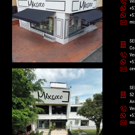
Ve
+5
+5
mi
SE
Co
Ve
+5
ce
SE
52 
An
Ve
+5
mi