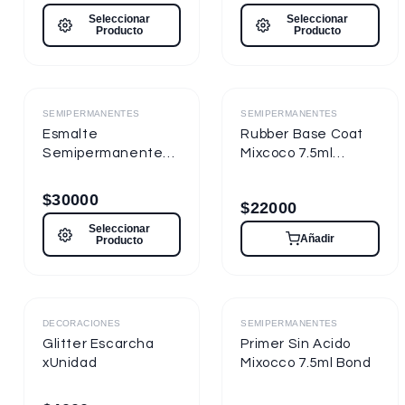
Seleccionar
Seleccionar
Producto
Producto
Destacado
Destacado
SEMIPERMANENTES
SEMIPERMANENTES
Esmalte
Rubber Base Coat
Semipermanente
Mixcoco 7.5ml
Mixcoco FRE
Semipermanente
Semitraslúcido 15ml
para Uñas
$
30000
$
22000
para Uñas
Seleccionar
Añadir
Producto
Destacado
Destacado
DECORACIONES
SEMIPERMANENTES
Glitter Escarcha
Primer Sin Acido
xUnidad
Mixocco 7.5ml Bond