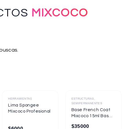
CTOS
MIXCOCO
 buscas.
Destacado
Destacado
HERRAMIENTAS
ESTRUCTURAS,
SEMIPERMANENTES
Lima Spongee
Base French Coat
Mixcoco Profesional
Mixcoco 15ml Base
Gel Con Color
$
35000
$
6000