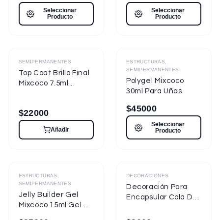
7.5ml Nueva
Seleccionar
Seleccionar
Presentación
Producto
Producto
Destacado
Destacado
SEMIPERMANENTES
ESTRUCTURAS,
SEMIPERMANENTES
Top Coat Brillo Final
Polygel Mixcoco
Mixcoco 7.5ml
30ml Para Uñas
Semipermanente
para Uñas
$
45000
$
22000
Seleccionar
Añadir
Producto
ESTRUCTURAS,
DECORACIONES
SEMIPERMANENTES
Decoración Para
Jelly Builder Gel
Encapsular Cola De
Mixcoco 15ml Gel de
Sirena Tornasol
Construcción