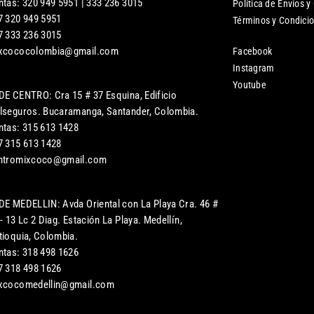
ntas: 320 949 5951 | 333 236 3015
Política de Envíos y
7 320 949 5951
Términos y Condici
7 333 236 3015
xcococolombia@gmail.com
Facebook
Instagram
Youtube
DE CENTRO: Cra 15 # 37 Esquina, Edificio
lseguros. Bucaramanga, Santander, Colombia.
ntas: 315 613 1428
7 315 613 1428
ntromixcoco@gmail.com
DE MEDELLIN: Avda Oriental con La Playa Cra. 46 #
- 13 Lc 2 Diag. Estación La Playa. Medellín,
tioquia, Colombia.
ntas: 318 498 1626
7 318 498 1626
xcocomedellin@gmail.com