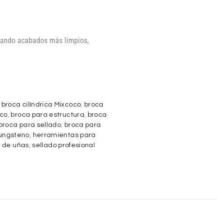
ogrando acabados más limpios,
,
broca cilíndrica Mixcoco
,
broca
ico
,
broca para estructura
,
broca
broca para sellado
,
broca para
tungsteno
,
herramientas para
o de uñas
,
sellado profesional