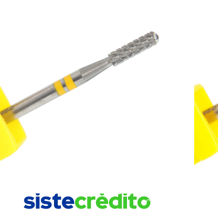
MIXCOCO PREMIUM PARA SELLA
$
40000
Selecciona una referencia y agrégal
Mixcoco / Pregunta aquí sobre este producto
¿Necesitas ayuda? Contáctenos aquí a través
AÑADIR AL CARRITO
Paga rápido y seguro con