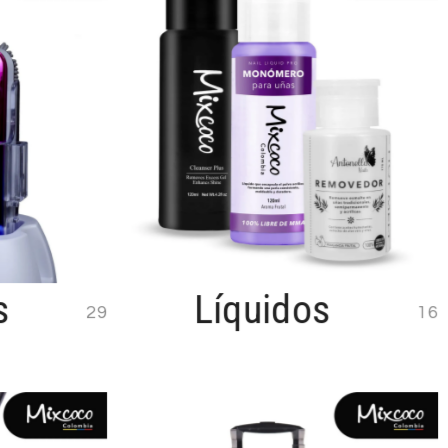
s
Líquidos
29
16