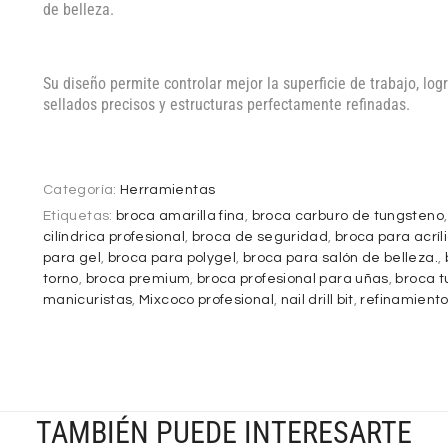
de belleza.
Su diseño permite controlar mejor la superficie de trabajo, l
sellados precisos y estructuras perfectamente refinadas.
Categoría:
Herramientas
Etiquetas:
broca amarilla fina
,
broca carburo de tungsteno
cilíndrica profesional
,
broca de seguridad
,
broca para acríl
para gel
,
broca para polygel
,
broca para salón de belleza.
,
torno
,
broca premium
,
broca profesional para uñas
,
broca 
manicuristas
,
Mixcoco profesional
,
nail drill bit
,
refinamient
TAMBIÉN PUEDE INTERESARTE