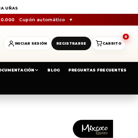
RA UÑAS
00.000
Cupón automático
✦
0
INICIAR SESIÓN
REGISTRARSE
CARRITO
OCUMENTACIÓN
BLOG
PREGUNTAS FRECUENTES
 TUNGSTENO