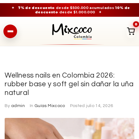
✦
7% de descuento
desde $500.000 acumulados
10% de
descuento
desde $1.000.000
✦
0
Wellness nails en Colombia 2026:
rubber base y soft gel sin dañar la uña
natural
By
admin
In
Guías Mixcoco
Posted
julio 14, 2026