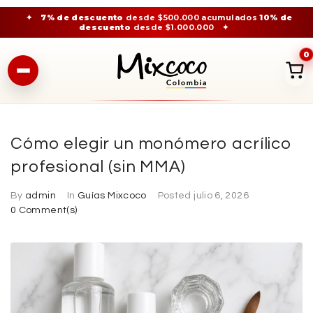
✦
7% de descuento
desde $500.000 acumulados
10% de
descuento
desde $1.000.000
✦
0
Cómo elegir un monómero acrílico
profesional (sin MMA)
By
admin
In
Guías Mixcoco
Posted
julio 6, 2026
0 Comment(s)