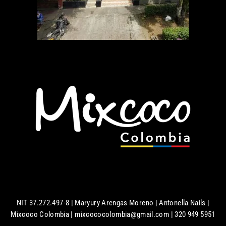
NIT 37.272.497-8 | Maryury Arengas Moreno | Antonella Nails |
Mixcoco Colombia | mixcococolombia@gmail.com | 320 949 5951