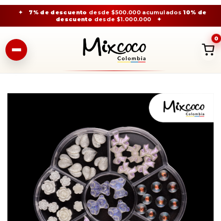
✦
7% de descuento
desde $500.000 acumulados
10% de
descuento
desde $1.000.000
✦
0