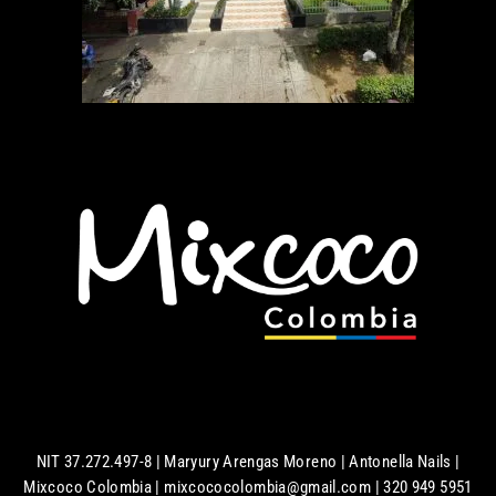
NIT 37.272.497-8 | Maryury Arengas Moreno | Antonella Nails |
Mixcoco Colombia | mixcococolombia@gmail.com | 320 949 5951