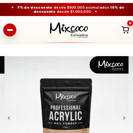
✦
7% de descuento
desde $500.000 acumulados
10% de
descuento
desde $1.000.000
✦
0