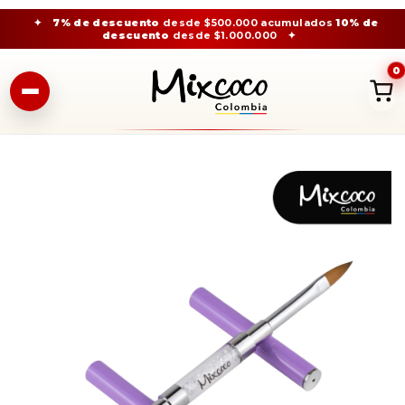
✦
7% de descuento
desde $500.000 acumulados
10% de
descuento
desde $1.000.000
✦
0