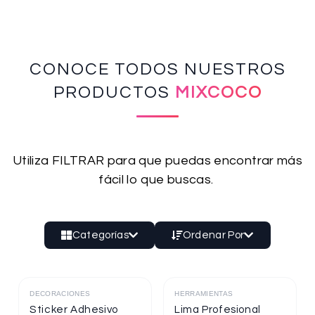
CONOCE TODOS NUESTROS
PRODUCTOS
MIXCOCO
Utiliza FILTRAR para que puedas encontrar más
fácil lo que buscas.
Categorías
Ordenar Por
DECORACIONES
HERRAMIENTAS
Destacado
Destacado
Sticker Adhesivo
Lima Profesional