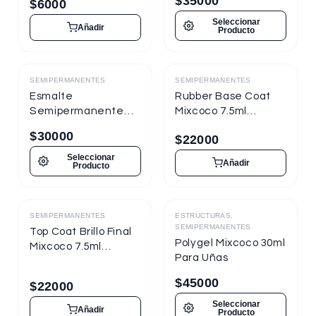
$
35000
$
6000
Seleccionar
Añadir
Producto
SEMIPERMANENTES
SEMIPERMANENTES
Destacado
Destacado
Esmalte
Rubber Base Coat
Semipermanente
Mixcoco 7.5ml
Mixcoco FRE
Semipermanente
$
30000
$
22000
Semitraslúcido 15ml
para Uñas
para Uñas
Seleccionar
Añadir
Producto
SEMIPERMANENTES
ESTRUCTURAS,
Destacado
Destacado
SEMIPERMANENTES
Top Coat Brillo Final
Polygel Mixcoco 30ml
Mixcoco 7.5ml
Para Uñas
Semipermanente
para Uñas
$
45000
$
22000
Seleccionar
Añadir
Producto