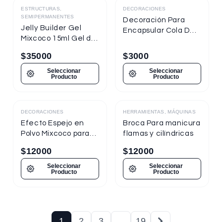
ESTRUCTURAS,
DECORACIONES
SEMIPERMANENTES
Decoración Para
Jelly Builder Gel
Encapsular Cola De
Mixcoco 15ml Gel de
Sirena Tornasol
Construcción
$
35000
$
3000
Seleccionar
Seleccionar
Producto
Producto
DECORACIONES
HERRAMIENTAS, MÁQUINAS
Destacado
Efecto Espejo en
Broca Para manicura
Polvo Mixcoco para
flamas y cilíndricas
uñas
$
12000
$
12000
Seleccionar
Seleccionar
Producto
Producto
1
2
3
…
19