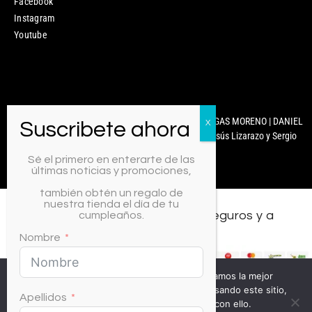
Facebook
Instagram
Youtube
Mixcoco Colombia | Antonella Nails | MARYURY ARENGAS MORENO | DANIEL
CARABALLO | © 2025 Diseñado y Desarrollado por Jesús Lizarazo y Sergio
Martínez.
Sé el primero en enterarte de las
últimas noticias y promociones,
también obtén un regalo de
nuestra tienda el día de tu
Todos los medios de pago, seguros y a
cumpleaños.
crédito.
Nombre
Usamos cookies para asegurar que te damos la mejor
experiencia en nuestra web. Si continúas usando este sitio,
Apellidos
asumiremos que estás de acuerdo con ello.