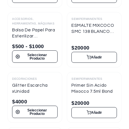
ACCESORIOS,
SEMIPERMANENTES
Destacado
HERRAMIENTAS, MÁQUINAS
ESMALTE MIXCOCO
Bolsa De Papel Para
SMC 138 BLANCO
Esterilizar
TIZA 7.5ml
Herramientas
Semipermanente
$
500
-
$
1000
$
20000
Seleccionar
Añadir
Producto
DECORACIONES
SEMIPERMANENTES
Destacado
Destacado
Glitter Escarcha
Primer Sin Acido
xUnidad
Mixocco 7.5ml Bond
$
4000
$
20000
Seleccionar
Añadir
Producto