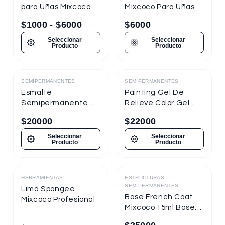
para Uñas Mixcoco
Mixcoco Para Uñas
$
1000
-
$
6000
$
6000
Seleccionar
Seleccionar
Producto
Producto
SEMIPERMANENTES
SEMIPERMANENTES
Destacado
Destacado
Esmalte
Painting Gel De
Semipermanente
Relieve Color Gel
Mixcoco
Mixcoco 1/4oz
$
20000
$
22000
Semitraslúcido 7.5ml
Nueva Presentación
Seleccionar
Seleccionar
Producto
Producto
HERRAMIENTAS
ESTRUCTURAS,
Destacado
Destacado
SEMIPERMANENTES
Lima Spongee
Base French Coat
Mixcoco Profesional
Mixcoco 15ml Base
Gel Con Color