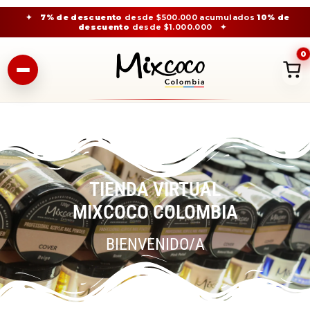
✦
7% de descuento
desde $500.000 acumulados
10% de
descuento
desde $1.000.000
✦
0
TIENDA VIRTUAL
MIXCOCO COLOMBIA
BIENVENIDO/A