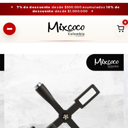
✦
7% de descuento
desde $500.000 acumulados
10% de
descuento
desde $1.000.000
✦
0