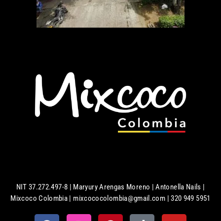
NIT 37.272.497-8 | Maryury Arengas Moreno | Antonella Nails |
Mixcoco Colombia | mixcococolombia@gmail.com | 320 949 5951