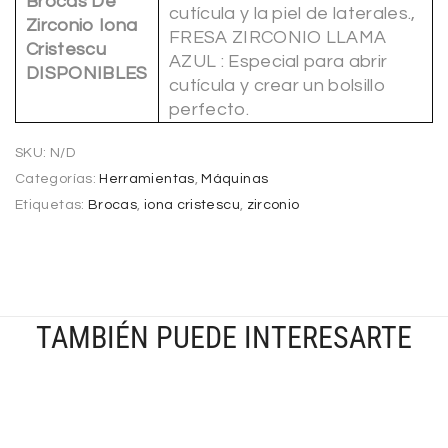
Brocas De
cutícula y la piel de laterales.,
Zirconio Iona
FRESA ZIRCONIO LLAMA
Cristescu
AZUL : Especial para abrir
DISPONIBLES
cutícula y crear un bolsillo
perfecto.
SKU:
N/D
Categorías:
Herramientas
,
Máquinas
Etiquetas:
Brocas
,
iona cristescu
,
zirconio
TAMBIÉN PUEDE INTERESARTE