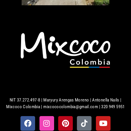
NIT 37.272.497-8 | Maryury Arengas Moreno | Antonella Nails |
Mixcoco Colombia | mixcococolombia@gmail.com | 320 949 5951