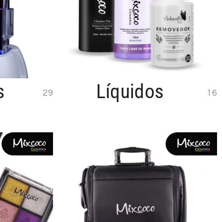
s
Líquidos
29
16