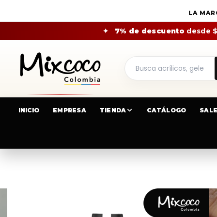
LA MAR
✦
7% de descuento
desde 
INICIO
EMPRESA
TIENDA
CATÁLOGO
SAL