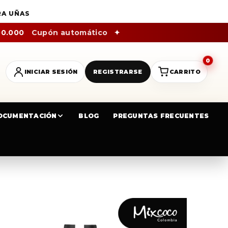
RA UÑAS
00.000
Cupón automático
✦
0
INICIAR SESIÓN
REGISTRARSE
CARRITO
OCUMENTACIÓN
BLOG
PREGUNTAS FRECUENTES
NCO TIZA 15ML