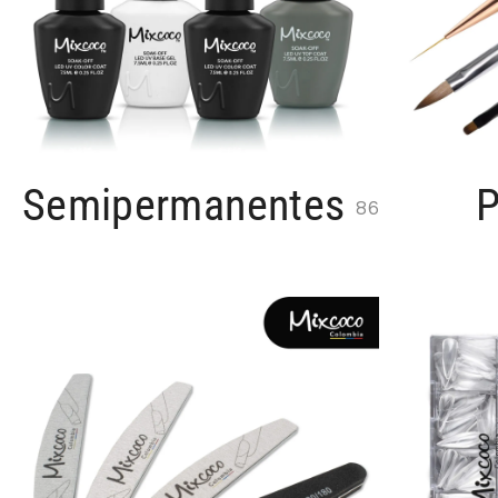
Semipermanentes
P
86