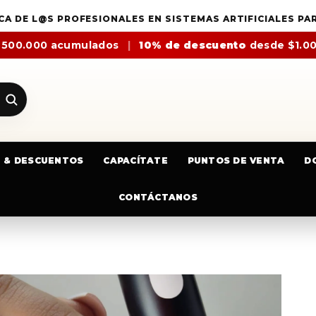
CA DE L@S PROFESIONALES EN SISTEMAS ARTIFICIALES PA
$500.000 acumulados
|
10% de descuento
desde $1.0
E & DESCUENTOS
CAPACÍTATE
PUNTOS DE VENTA
D
CONTÁCTANOS
ESMALTE MIXCOCO SMC 138 BLA