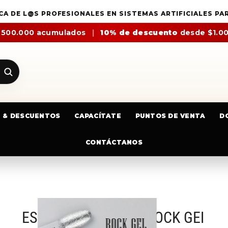
CA DE L@S PROFESIONALES EN SISTEMAS ARTIFICIALES PA
$500.000 acumulados
|
10% de descuento
desde $1.0
E & DESCUENTOS
CAPACÍTATE
PUNTOS DE VENTA
D
CONTÁCTANOS
ESMALTE MIXCOCO ROCK GEL 7.