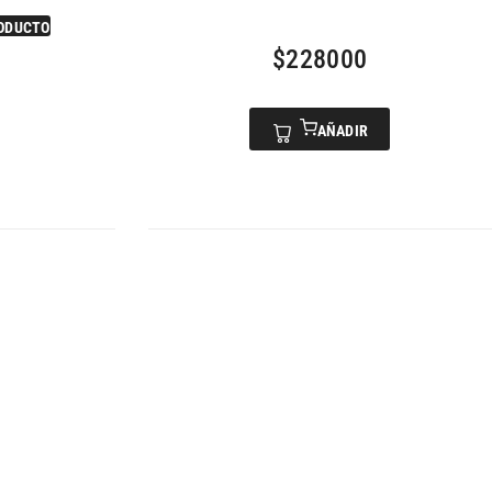
ODUCTO
$
228000
AÑADIR