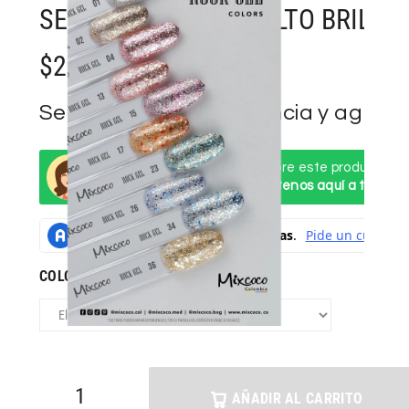
SEMIPERMANENTE ALTO BRILLO
$
26000
Selecciona una referencia y agrégal
Mixcoco / Pregunta aquí sobre este producto
¿Necesitas ayuda? Contáctenos aquí a través
COLORES ROCK GEL DISPONIBLES
AÑADIR AL CARRITO