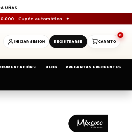
RA UÑAS
00.000
Cupón automático
✦
0
INICIAR SESIÓN
REGISTRARSE
CARRITO
OCUMENTACIÓN
BLOG
PREGUNTAS FRECUENTES
5ML