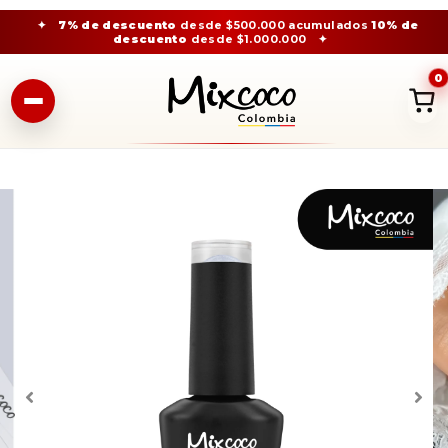
✦
7% de descuento
desde $500.000 acumulados
10% de
descuento
desde $1.000.000
✦
0