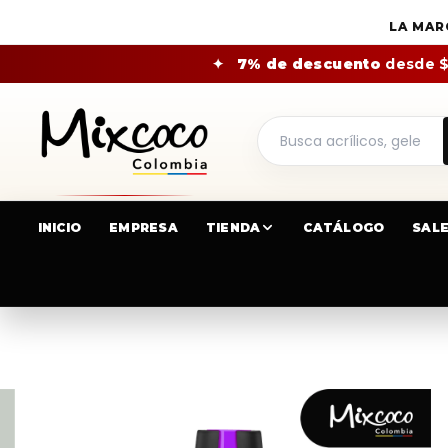
LA MAR
✦
7% de descuento
desde 
INICIO
EMPRESA
TIENDA
CATÁLOGO
SAL