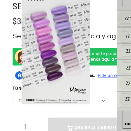
SEMIPERMANENTE
$
30000
Selecciona una referencia y agrégal
Mixcoco / Pregunta aquí sobre este producto
¿Necesitas ayuda? Contáctenos aquí a través
TONOS MORADOS 15ML DISPONIBLES
AÑADIR AL CARRITO