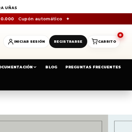
RA UÑAS
00.000
Cupón automático
✦
0
INICIAR SESIÓN
REGISTRARSE
CARRITO
OCUMENTACIÓN
BLOG
PREGUNTAS FRECUENTES
ML