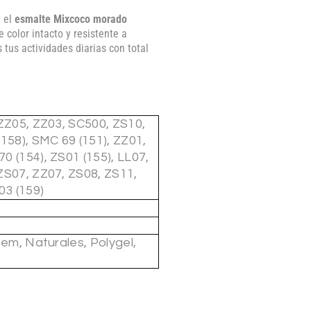
n el
esmalte Mixcoco morado
color intacto y resistente a
tus actividades diarias con total
 ZZ05, ZZ03, SC500, ZS10,
(158), SMC 69 (151), ZZ01,
0 (154), ZS01 (155), LL07,
ZS07, ZZ07, ZS08, ZS11,
03 (159)
tem, Naturales, Polygel,