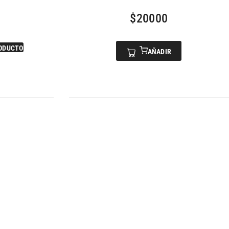
$
20000
ODUCTO
AÑADIR