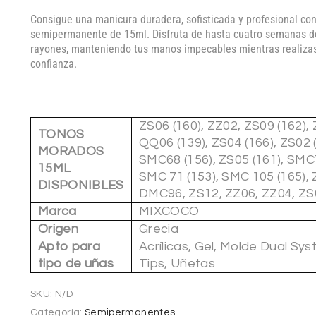
Consigue una manicura duradera, sofisticada y profesional co
semipermanente de 15ml. Disfruta de hasta cuatro semanas de 
rayones, manteniendo tus manos impecables mientras realizas 
confianza.
ZS06 (160), ZZ02, ZS09 (162),
TONOS
QQ06 (139), ZS04 (166), ZS02 
MORADOS
SMC68 (156), ZS05 (161), SMC7
15ML
SMC 71 (153), SMC 105 (165), 
DISPONIBLES
DMC96, ZS12, ZZ06, ZZ04, ZS
Marca
MIXCOCO
Origen
Grecia
Apto para
Acrílicas, Gel, Molde Dual Sys
tipo de uñas
Tips, Uñetas
SKU:
N/D
Categoría:
Semipermanentes