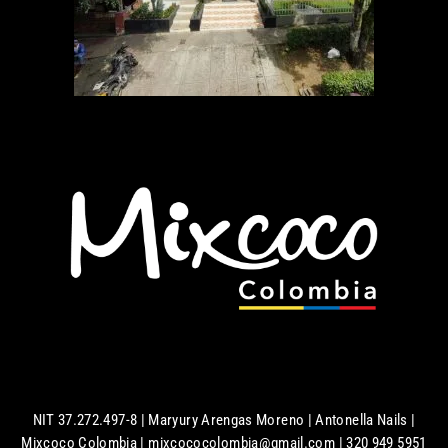
NIT 37.272.497-8 | Maryury Arengas Moreno | Antonella Nails |
Mixcoco Colombia | mixcococolombia@gmail.com | 320 949 5951