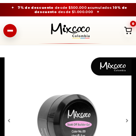
✦
7% de descuento
desde $500.000 acumulados
10% de
descuento
desde $1.000.000
✦
0