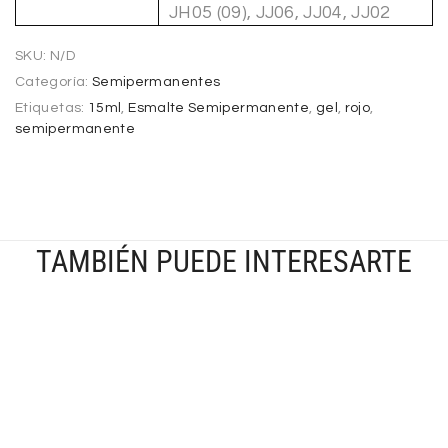
JH05 (09), JJ06, JJ04, JJ02
SKU:
N/D
Categoría:
Semipermanentes
Etiquetas:
15ml
,
Esmalte Semipermanente
,
gel
,
rojo
,
semipermanente
TAMBIÉN PUEDE INTERESARTE