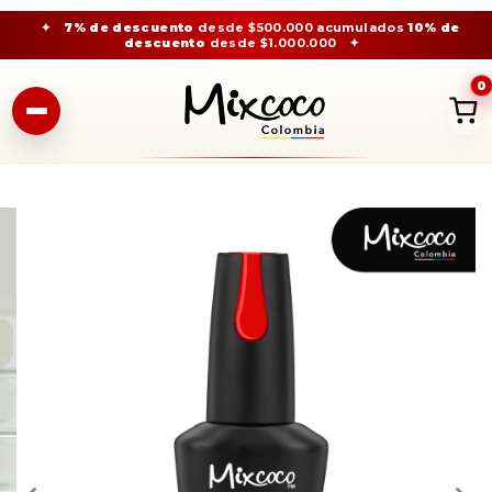
✦
7% de descuento
desde $500.000 acumulados
10% de
descuento
desde $1.000.000
✦
0