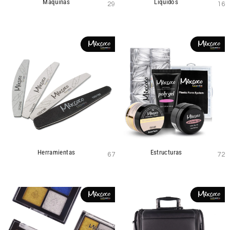
Máquinas
Líquidos
29
16
Herramientas
Estructuras
67
72