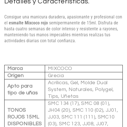
Detalles y Características.
Consigue una manicura duradera, apasionante y profesional con
el
esmalte Mixcoco rojo
semipermanente de 15ml. Disfruta de
hasta cuatro semanas de color intenso y resistente a rayones,
manteniendo tus manos impecables mientras realizas tus
actividades diarias con total confianza.
Marca
MIXCOCO
Origen
Grecia
Acrílicas, Gel, Molde Dual
Apto para
System, Naturales, Polygel,
tipo de uñas
Tips, Uñetas
SMC 134 (17), SMC 08 (01),
TONOS
JH04 (20), SMC 110 (02), JJ01,
ROJOS 15ML
JJ03, SMC 111 (111), SMC10
DISPONIBLES
(03), SMC 123, JJ08, JJ07,