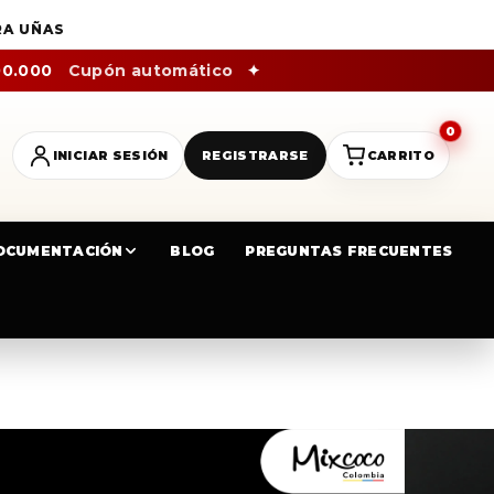
RA UÑAS
00.000
Cupón automático
✦
0
INICIAR SESIÓN
REGISTRARSE
CARRITO
OCUMENTACIÓN
BLOG
PREGUNTAS FRECUENTES
ARIE´S