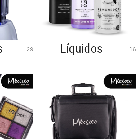
s
Líquidos
29
16