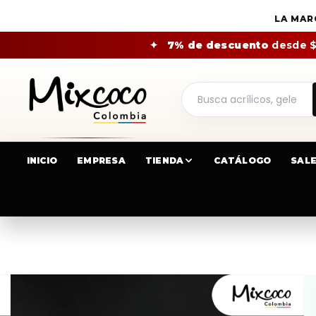
LA MAR
✦
7% de descuento
desde 
INICIO
EMPRESA
TIENDA
CATÁLOGO
SAL