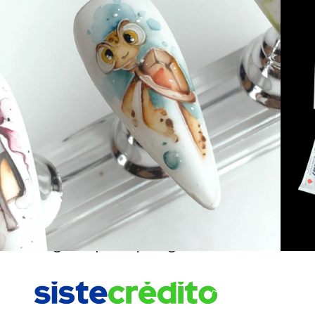
$
75000
Selecciona una referencia y agrégal
Mixcoco / Pregunta aquí sobre este producto
¿Necesitas ayuda? Contáctenos aquí a través
AÑADIR AL CARRITO
Paga rápido y seguro con