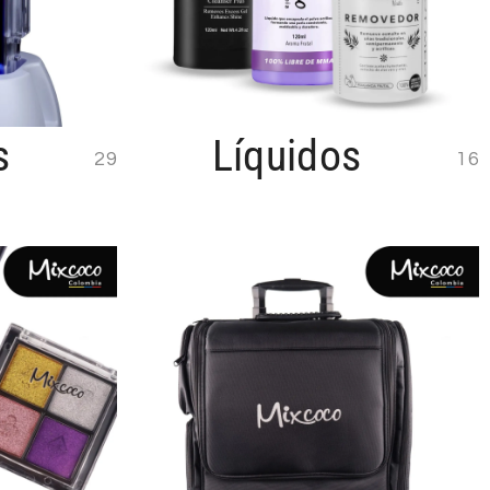
s
Líquidos
29
16