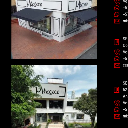
Ve
+5
+5
mi
SE
Co
Ve
+5
ce
SE
52 
An
Ve
+5
mi