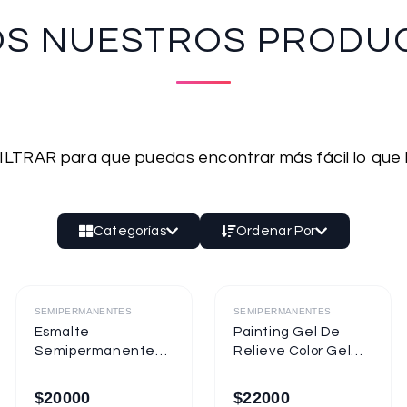
OS NUESTROS PRODU
 FILTRAR para que puedas encontrar más fácil lo que
Categorías
Ordenar Por
Destacado
Destacado
SEMIPERMANENTES
SEMIPERMANENTES
Esmalte
Painting Gel De
Semipermanente
Relieve Color Gel
Mixcoco
Mixcoco 1/4oz
Semitraslúcido
$
20000
$
22000