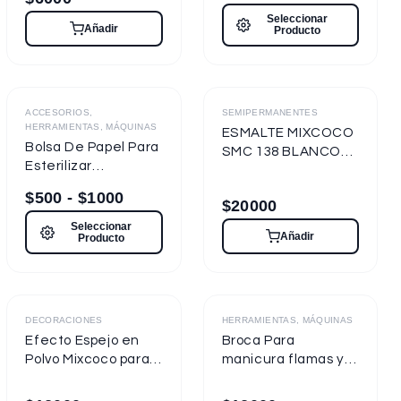
Seleccionar
Añadir
Producto
Destacado
ACCESORIOS,
SEMIPERMANENTES
HERRAMIENTAS, MÁQUINAS
ESMALTE MIXCOCO
Bolsa De Papel Para
SMC 138 BLANCO
Esterilizar
TIZA 7.5ml
Herramientas
Semipermanente
$
500
-
$
1000
$
20000
Seleccionar
Añadir
Producto
Destacado
DECORACIONES
HERRAMIENTAS, MÁQUINAS
Efecto Espejo en
Broca Para
Polvo Mixcoco para
manicura flamas y
uñas
cilíndricas