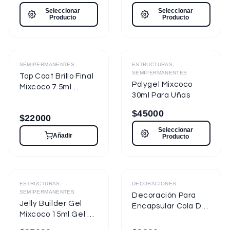
7.5ml Nueva
Seleccionar
Seleccionar
Presentación
Producto
Producto
Destacado
Destacado
SEMIPERMANENTES
ESTRUCTURAS,
SEMIPERMANENTES
Top Coat Brillo Final
Polygel Mixcoco
Mixcoco 7.5ml
30ml Para Uñas
Semipermanente
para Uñas
$
45000
$
22000
Seleccionar
Añadir
Producto
ESTRUCTURAS,
DECORACIONES
SEMIPERMANENTES
Decoración Para
Jelly Builder Gel
Encapsular Cola De
Mixcoco 15ml Gel de
Sirena Tornasol
Construcción