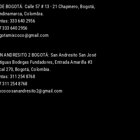
DE BOGOTÁ: Calle 57 # 13 - 21 Chapinero, Bogotá,
ndinamarca, Colombia.
ntas: 333 640 2956
7 333 640 2956
gotamixcoco@gmail.com
N ANDRESITO 2 BOGOTÁ: San Andresito San José
tiguas Bodegas Fundadores, Entrada Amarilla #3
cal 270, Bogotá, Colombia.
ntas: 311 254 8768
7 311 254 8768
xcocosanandresito2@gmail.com