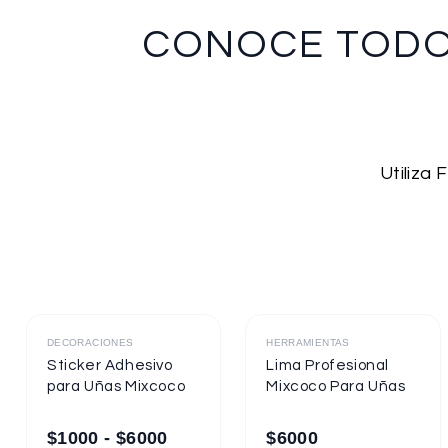
CONOCE TOD
Utiliza
Destacado
Destacado
DECORACIONES
HERRAMIENTAS
Sticker Adhesivo
Lima Profesional
para Uñas Mixcoco
Mixcoco Para Uñas
$
1000
-
$
6000
$
6000