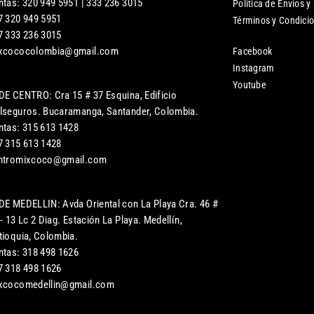
ntas: 320 949 5951 | 333 236 3015
Política de Envíos y
7 320 949 5951
Términos y Condici
7 333 236 3015
xcococolombia@gmail.com
Facebook
Instagram
Youtube
DE CENTRO: Cra 15 # 37 Esquina, Edificio
lseguros. Bucaramanga, Santander, Colombia.
ntas: 315 613 1428
7 315 613 1428
ntromixcoco@gmail.com
DE MEDELLIN: Avda Oriental con La Playa Cra. 46 #
- 13 Lc 2 Diag. Estación La Playa. Medellín,
tioquia, Colombia.
ntas: 318 498 1626
7 318 498 1626
xcocomedellin@gmail.com