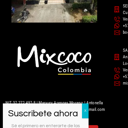
SE
Cu
Ve
+5
bo
SA
An
Lo
Ve
+5
mi
NIT 37.272.497-8 | Maryury Arengas Moreno | Antonella
Nails | Mixcoco Colombia | mixcococolombia@gmail.com
| 320 949 5951
Sé el primero en enterarte de las