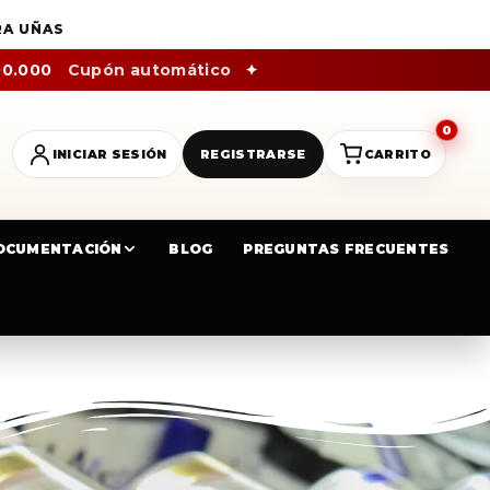
RA UÑAS
00.000
Cupón automático
✦
0
INICIAR SESIÓN
REGISTRARSE
CARRITO
OCUMENTACIÓN
BLOG
PREGUNTAS FRECUENTES