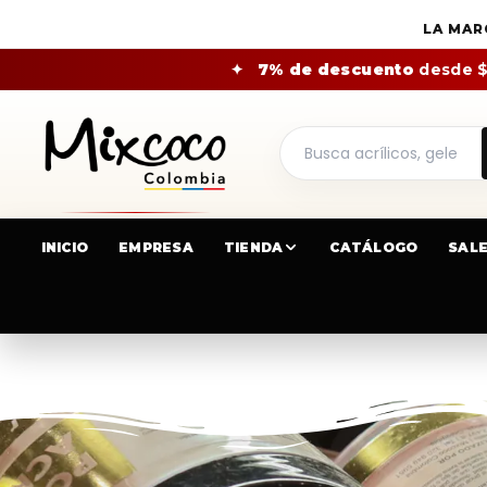
LA MAR
✦
7% de descuento
desde 
INICIO
EMPRESA
TIENDA
CATÁLOGO
SAL