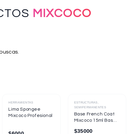
CTOS
MIXCOCO
 buscas.
Destacado
Destacado
HERRAMIENTAS
ESTRUCTURAS,
SEMIPERMANENTES
Lima Spongee
Base French Coat
Mixcoco Profesional
Mixcoco 15ml Base
Gel Con Color
$
35000
$
6000