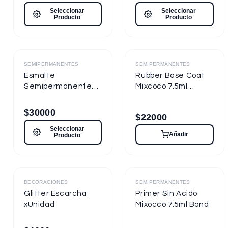
Seleccionar
Seleccionar
Producto
Producto
Destacado
Destacado
SEMIPERMANENTES
SEMIPERMANENTES
Esmalte
Rubber Base Coat
Semipermanente
Mixcoco 7.5ml
Mixcoco FRE
Semipermanente
Semitraslúcido 15ml
para Uñas
$
30000
$
22000
para Uñas
Seleccionar
Añadir
Producto
Destacado
Destacado
DECORACIONES
SEMIPERMANENTES
Glitter Escarcha
Primer Sin Acido
xUnidad
Mixocco 7.5ml Bond