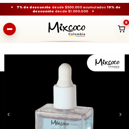
✦
7% de descuento
desde $500.000 acumulados
10% de
descuento
desde $1.000.000
✦
0