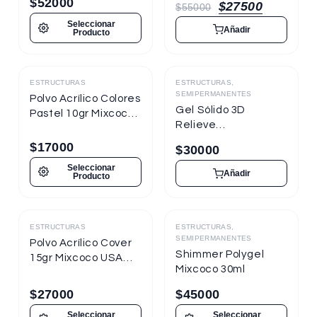
$
52000
$
27500
$
55000
Seleccionar
Añadir
Producto
ESTRUCTURAS
ESTRUCTURAS,
Destacado
SEMIPERMANENTES
Polvo Acrílico Colores
Gel Sólido 3D
Pastel 10gr Mixcoco
Relieve
USA Pro
Transparente para
$
17000
$
30000
Uñas
Seleccionar
Añadir
Producto
ESTRUCTURAS
ESTRUCTURAS,
Destacado
Destacado
SEMIPERMANENTES
Polvo Acrílico Cover
Shimmer Polygel
15gr Mixcoco USA
Mixcoco 30ml
Pro
$
27000
$
45000
Seleccionar
Seleccionar