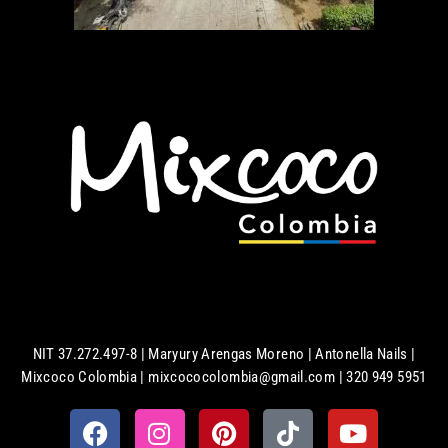
NIT 37.272.497-8 | Maryury Arengas Moreno | Antonella Nails |
Mixcoco Colombia | mixcococolombia@gmail.com | 320 949 5951