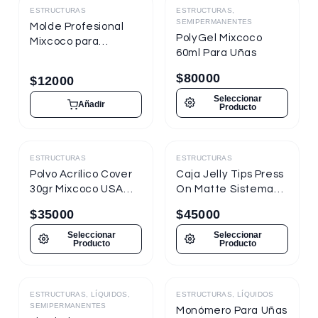
ESTRUCTURAS
ESTRUCTURAS,
Destacado
SEMIPERMANENTES
Molde Profesional
PolyGel Mixcoco
Mixcoco para
60ml Para Uñas
Esculpir Acrílico
Polygel y Gel
$
80000
$
12000
x50unds
Seleccionar
Añadir
Producto
ESTRUCTURAS
ESTRUCTURAS
Destacado
Polvo Acrílico Cover
Caja Jelly Tips Press
30gr Mixcoco USA
On Matte Sistema
Pro
Soft Gel Mixcoco
$
35000
$
45000
Seleccionar
Seleccionar
Producto
Producto
ESTRUCTURAS, LÍQUIDOS,
ESTRUCTURAS, LÍQUIDOS
Destacado
Destacado
SEMIPERMANENTES
Monómero Para Uñas