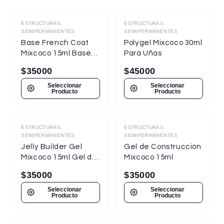
ESTRUCTURAS,
ESTRUCTURAS,
Destacado
Destacado
SEMIPERMANENTES
SEMIPERMANENTES
Base French Coat
Polygel Mixcoco 30ml
Mixcoco 15ml Base
Para Uñas
Gel Con Color
$
35000
$
45000
Seleccionar
Seleccionar
Producto
Producto
ESTRUCTURAS,
ESTRUCTURAS,
Destacado
SEMIPERMANENTES
SEMIPERMANENTES
Jelly Builder Gel
Gel de Construcción
Mixcoco 15ml Gel de
Mixcoco 15ml
Construcción
$
35000
$
35000
Seleccionar
Seleccionar
Producto
Producto