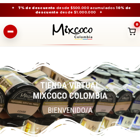
✦
7% de descuento
desde $500.000 acumulados
10% de
descuento
desde $1.000.000
✦
0
TIENDA VIRTUAL
MIXCOCO COLOMBIA
BIENVENIDO/A