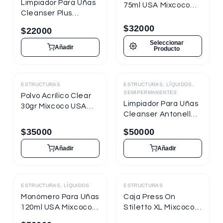
Limpiador Para Uñas
75ml USA Mixcoco
Cleanser Plus
Acrylic Liquid
Mixcoco 120ml
$
32000
$
22000
Seleccionar
Añadir
Producto
ESTRUCTURAS
ESTRUCTURAS, LÍQUIDOS,
Destacado
Destacado
SEMIPERMANENTES
Polvo Acrílico Clear
Limpiador Para Uñas
30gr Mixcoco USA
Cleanser Antonella
Pro Transparente
Nails 250ml
$
35000
$
50000
Añadir
Añadir
ESTRUCTURAS, LÍQUIDOS
ESTRUCTURAS
Destacado
Monómero Para Uñas
Caja Press On
120ml USA Mixcoco
Stiletto XL Mixcoco
Acrylic Liquid
Brillante