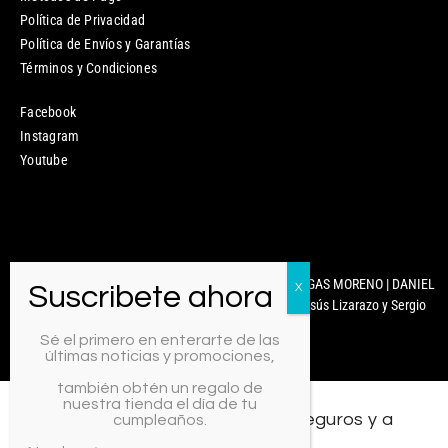
Política de Privacidad
Política de Envíos y Garantías
Términos y Condiciones
Facebook
Instagram
Youtube
Mixcoco Colombia | Antonella Nails | MARYURY ARENGAS MORENO | DANIEL
CARABALLO | © 2025 Diseñado y Desarrollado por Jesús Lizarazo y Sergio
Martínez.
Sé el primero en enterarte de las
últimas noticias y promociones,
también obtén un regalo de
nuestra tienda el día de tu
Todos los medios de pago, seguros y a
cumpleaños.
crédito.