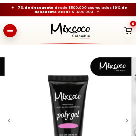
✦
7% de descuento
desde $500.000 acumulados
10% de
descuento
desde $1.000.000
✦
0