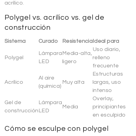
acrílico.
Polygel vs. acrílico vs. gel de
construcción
Sistema
Curado
Resistencia
Ideal para
Uso diario,
Lámpara
Media-alta,
Polygel
relleno
LED
ligero
frecuente
Estructuras
Al aire
Acrílico
Muy alta
largas, uso
(química)
intenso
Overlay,
Gel de
Lámpara
Media
principiantes
construcción
LED
en esculpido
Cómo se esculpe con polygel