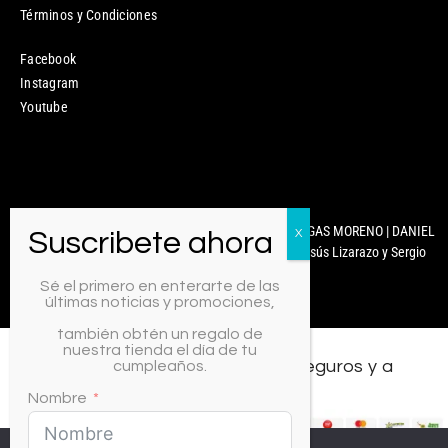
Términos y Condiciones
Facebook
Instagram
Youtube
Mixcoco Colombia | Antonella Nails | MARYURY ARENGAS MORENO | DANIEL
CARABALLO | © 2025 Diseñado y Desarrollado por Jesús Lizarazo y Sergio
Martínez.
Sé el primero en enterarte de las
últimas noticias y promociones,
también obtén un regalo de
nuestra tienda el día de tu
Todos los medios de pago, seguros y a
cumpleaños.
crédito.
Nombre