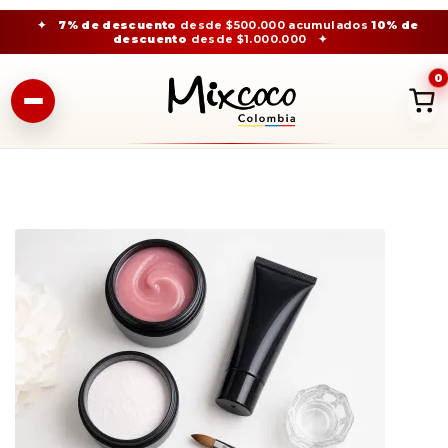
✦
7% de descuento
desde $500.000 acumulados
10% de
descuento
desde $1.000.000
✦
0