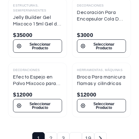
ESTRUCTURAS,
DECORACIONES
SEMIPERMANENTES
Decoración Para
Jelly Builder Gel
Encapsular Cola De
Mixcoco 15ml Gel de
Sirena Tornasol
Construcción
$
35000
$
3000
Seleccionar
Seleccionar
Producto
Producto
DECORACIONES
HERRAMIENTAS, MÁQUINAS
Destacado
Efecto Espejo en
Broca Para manicura
Polvo Mixcoco para
flamas y cilíndricas
uñas
$
12000
$
12000
Seleccionar
Seleccionar
Producto
Producto
1
2
3
…
19