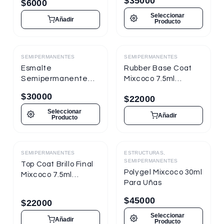
$
35000
$
6000
Seleccionar
Añadir
Producto
SEMIPERMANENTES
SEMIPERMANENTES
Destacado
Destacado
Esmalte
Rubber Base Coat
Semipermanente
Mixcoco 7.5ml
Mixcoco FRE
Semipermanente
$
30000
$
22000
Semitraslúcido 15ml
para Uñas
para Uñas
Seleccionar
Añadir
Producto
SEMIPERMANENTES
ESTRUCTURAS,
Destacado
Destacado
SEMIPERMANENTES
Top Coat Brillo Final
Polygel Mixcoco 30ml
Mixcoco 7.5ml
Para Uñas
Semipermanente
para Uñas
$
45000
$
22000
Seleccionar
Añadir
Producto