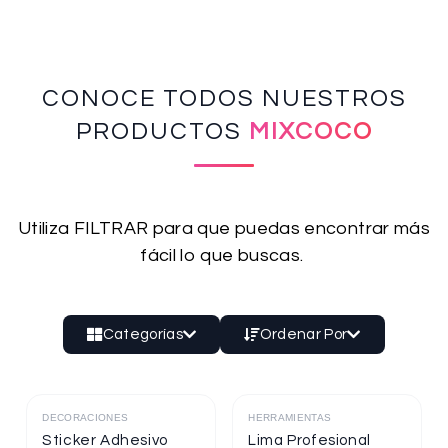
CONOCE TODOS NUESTROS
PRODUCTOS
MIXCOCO
Utiliza FILTRAR para que puedas encontrar más
fácil lo que buscas.
Categorías
Ordenar Por
DECORACIONES
HERRAMIENTAS
Destacado
Destacado
Sticker Adhesivo
Lima Profesional