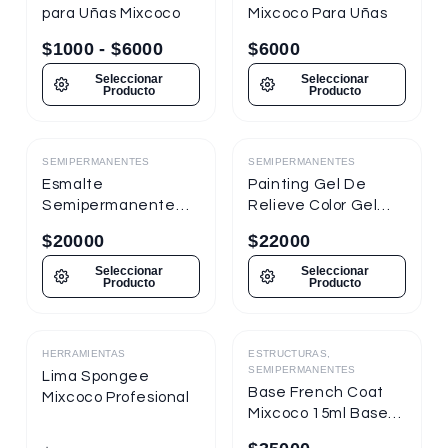
para Uñas Mixcoco
Mixcoco Para Uñas
$
1000
-
$
6000
$
6000
Seleccionar
Seleccionar
Producto
Producto
SEMIPERMANENTES
SEMIPERMANENTES
Destacado
Destacado
Esmalte
Painting Gel De
Semipermanente
Relieve Color Gel
Mixcoco
Mixcoco 1/4oz
$
20000
$
22000
Semitraslúcido 7.5ml
Nueva Presentación
Seleccionar
Seleccionar
Producto
Producto
HERRAMIENTAS
ESTRUCTURAS,
Destacado
Destacado
SEMIPERMANENTES
Lima Spongee
Base French Coat
Mixcoco Profesional
Mixcoco 15ml Base
Gel Con Color