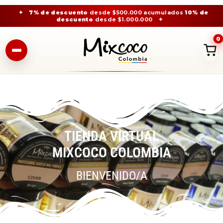
✦
7% de descuento
desde $500.000 acumulados
10% de
descuento
desde $1.000.000
✦
0
TIENDA VIRTUAL
MIXCOCO COLOMBIA
BIENVENIDO/A