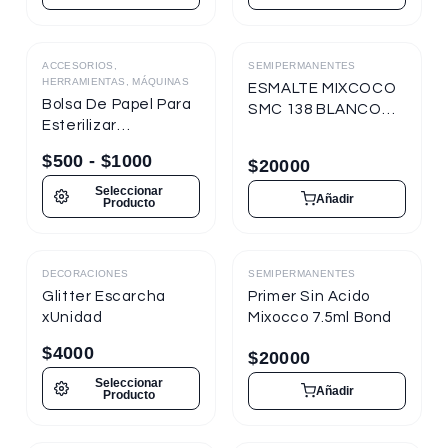
ACCESORIOS,
SEMIPERMANENTES
Destacado
HERRAMIENTAS, MÁQUINAS
ESMALTE MIXCOCO
Bolsa De Papel Para
SMC 138 BLANCO
Esterilizar
TIZA 7.5ml
Herramientas
Semipermanente
$
500
-
$
1000
$
20000
Seleccionar
Añadir
Producto
DECORACIONES
SEMIPERMANENTES
Destacado
Destacado
Glitter Escarcha
Primer Sin Acido
xUnidad
Mixocco 7.5ml Bond
$
4000
$
20000
Seleccionar
Añadir
Producto