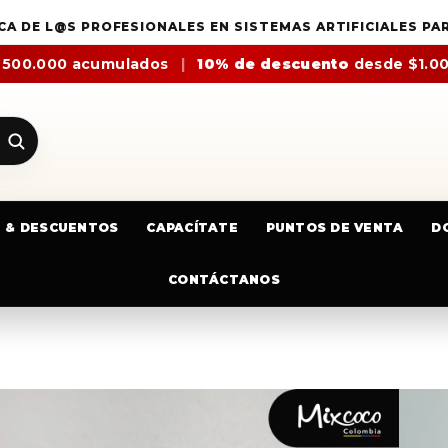
CA DE L@S PROFESIONALES EN SISTEMAS ARTIFICIALES PA
$500.000 acumulados
|
10% de descuento
desde $1.0
E & DESCUENTOS
CAPACÍTATE
PUNTOS DE VENTA
D
CONTÁCTANOS
SET X3 LINER Y PINCELADAS MI