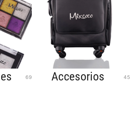
nes
Accesorios
69
45