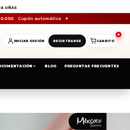
RA UÑAS
00.000
Cupón automático
✦
0
INICIAR SESIÓN
REGISTRARSE
CARRITO
OCUMENTACIÓN
BLOG
PREGUNTAS FRECUENTES
XCOCO