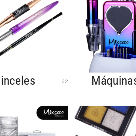
inceles
Máquina
32