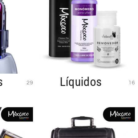
s
Líquidos
29
16