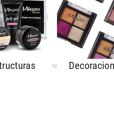
tructuras
Decoracio
72