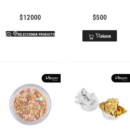
$
12000
$
500
SELECCIONAR PRODUCTO
AÑADIR