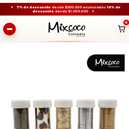
✦
7% de descuento
desde $500.000 acumulados
10% de
descuento
desde $1.000.000
✦
0