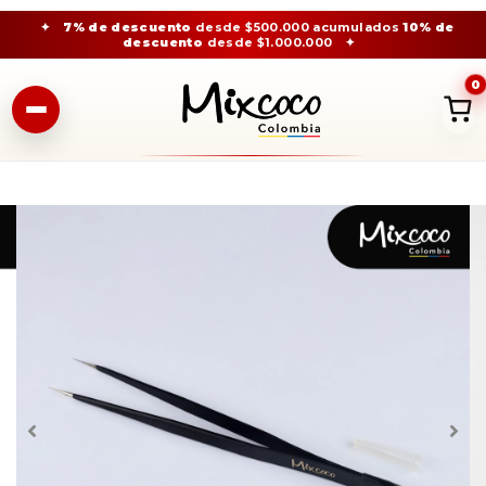
✦
7% de descuento
desde $500.000 acumulados
10% de
descuento
desde $1.000.000
✦
0