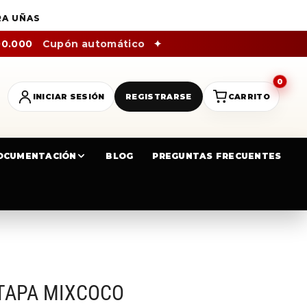
RA UÑAS
00.000
Cupón automático
✦
0
INICIAR SESIÓN
REGISTRARSE
CARRITO
OCUMENTACIÓN
BLOG
PREGUNTAS FRECUENTES
 TAPA MIXCOCO