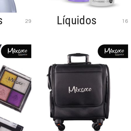
s
Líquidos
29
16