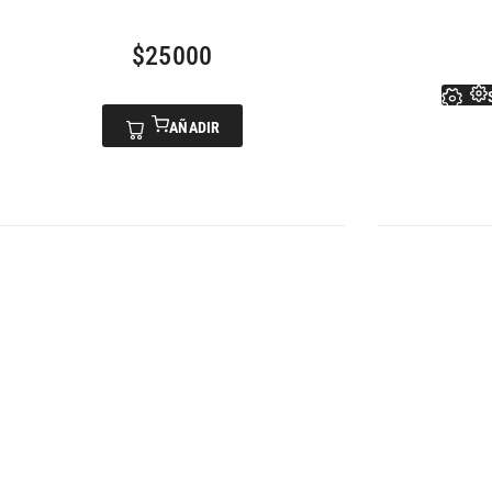
$
25000
AÑADIR