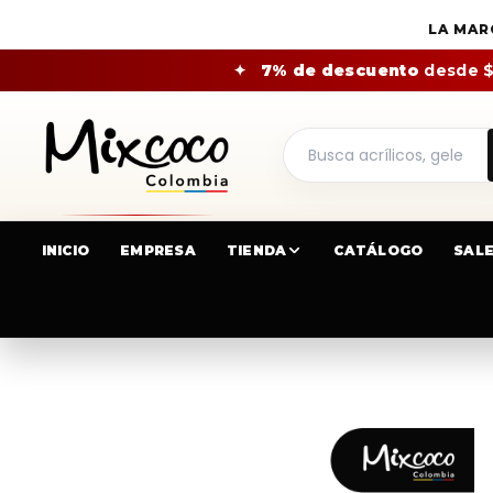
LA MAR
✦
7% de descuento
desde 
INICIO
EMPRESA
TIENDA
CATÁLOGO
SAL