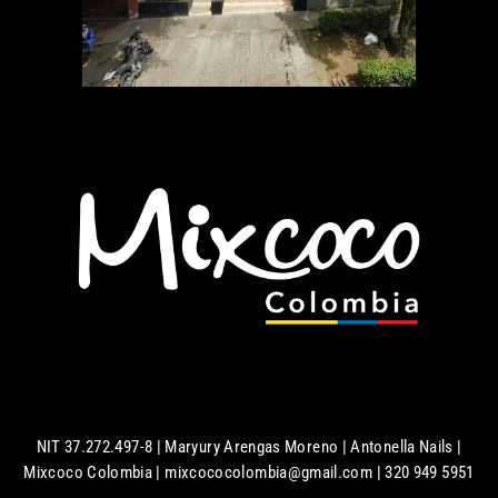
NIT 37.272.497-8 | Maryury Arengas Moreno | Antonella Nails |
Mixcoco Colombia | mixcococolombia@gmail.com | 320 949 5951