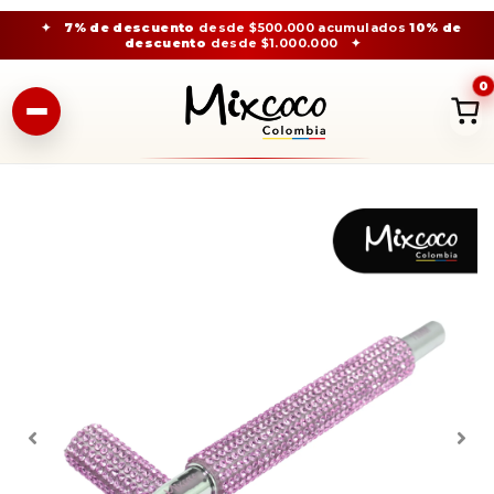
✦
7% de descuento
desde $500.000 acumulados
10% de
descuento
desde $1.000.000
✦
0