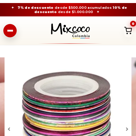
✦
7% de descuento
desde $500.000 acumulados
10% de
descuento
desde $1.000.000
✦
0