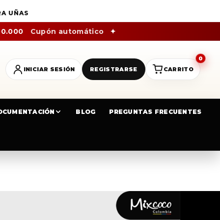
RA UÑAS
00.000
Cupón automático
✦
0
INICIAR SESIÓN
REGISTRARSE
CARRITO
OCUMENTACIÓN
BLOG
PREGUNTAS FRECUENTES