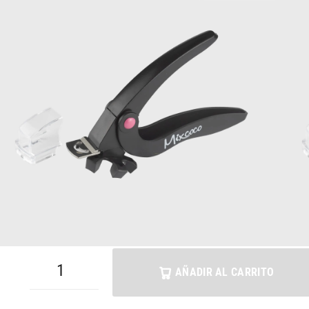
$
25000
Selecciona una referencia y agrégal
Mixcoco / Pregunta aquí sobre este producto
¿Necesitas ayuda? Contáctenos aquí a través
COLORES DISPONIBLES
AÑADIR AL CARRITO