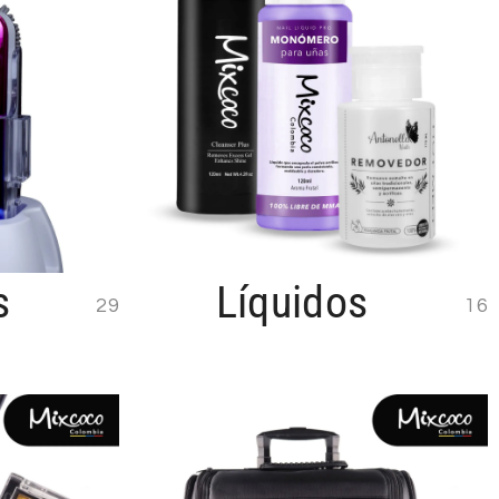
s
Líquidos
29
16