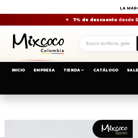
LA MAR
✦
7% de descuento
desde 
INICIO
EMPRESA
TIENDA
CATÁLOGO
SAL