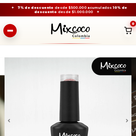
✦
7% de descuento
desde $500.000 acumulados
10% de
descuento
desde $1.000.000
✦
0