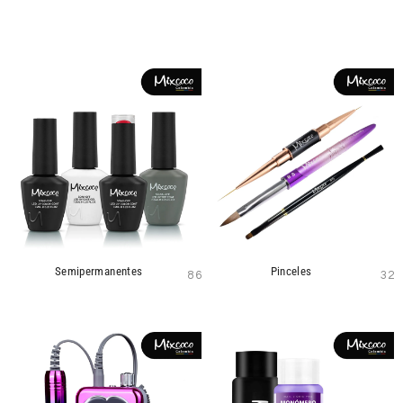
Semipermanentes
Pinceles
86
32