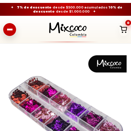
✦
7% de descuento
desde $500.000 acumulados
10% de
descuento
desde $1.000.000
✦
0