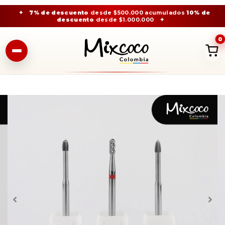
✦
7% de descuento
desde $500.000 acumulados
10% de
descuento
desde $1.000.000
✦
0