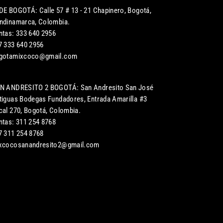
DE BOGOTÁ: Calle 57 # 13 - 21 Chapinero, Bogotá,
ndinamarca, Colombia.
ntas: 333 640 2956
7 333 640 2956
gotamixcoco@gmail.com
N ANDRESITO 2 BOGOTÁ: San Andresito San José
tiguas Bodegas Fundadores, Entrada Amarilla #3
cal 270, Bogotá, Colombia.
ntas: 311 254 8768
7 311 254 8768
xcocosanandresito2@gmail.com