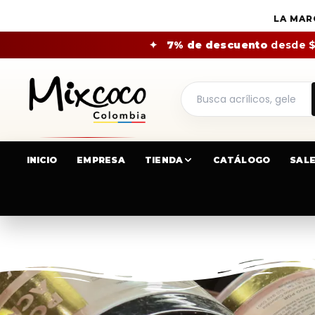
LA MAR
✦
7% de descuento
desde 
INICIO
EMPRESA
TIENDA
CATÁLOGO
SAL