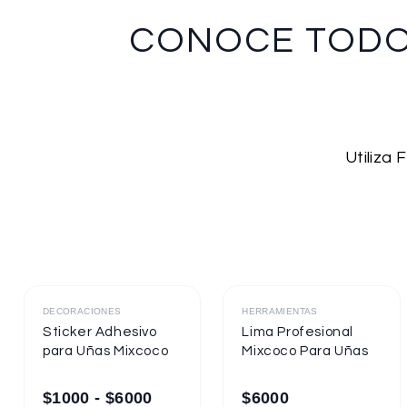
CONOCE TOD
Utiliza
Destacado
Destacado
DECORACIONES
HERRAMIENTAS
Sticker Adhesivo
Lima Profesional
para Uñas Mixcoco
Mixcoco Para Uñas
$
1000
-
$
6000
$
6000