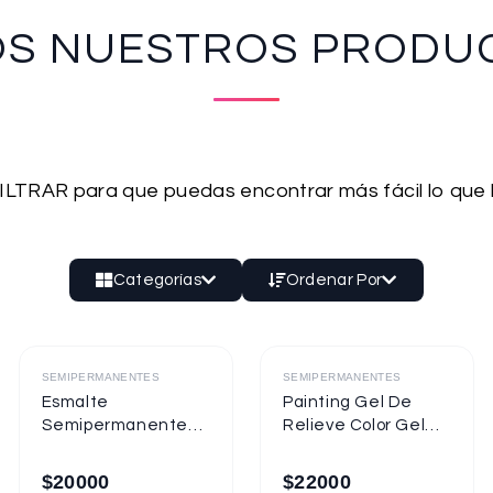
OS NUESTROS PRODU
 FILTRAR para que puedas encontrar más fácil lo que
Categorías
Ordenar Por
Destacado
Destacado
SEMIPERMANENTES
SEMIPERMANENTES
Esmalte
Painting Gel De
Semipermanente
Relieve Color Gel
Mixcoco
Mixcoco 1/4oz
Semitraslúcido
$
20000
$
22000