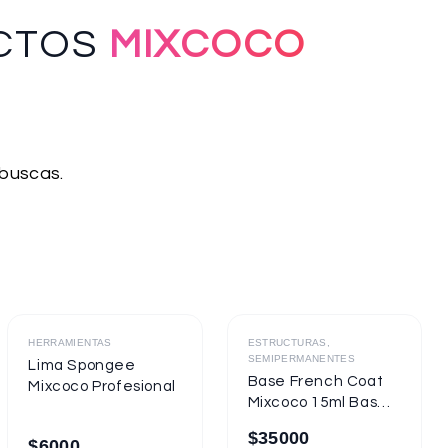
CTOS
MIXCOCO
 buscas.
Destacado
Destacado
HERRAMIENTAS
ESTRUCTURAS,
SEMIPERMANENTES
Lima Spongee
Base French Coat
Mixcoco Profesional
Mixcoco 15ml Base
Gel Con Color
$
35000
$
6000