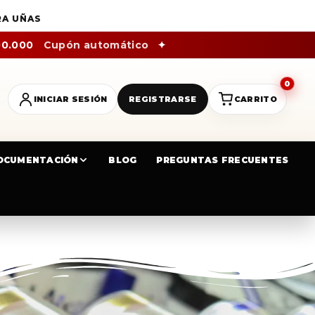
RA UÑAS
00.000
Cupón automático
✦
0
INICIAR SESIÓN
REGISTRARSE
CARRITO
OCUMENTACIÓN
BLOG
PREGUNTAS FRECUENTES