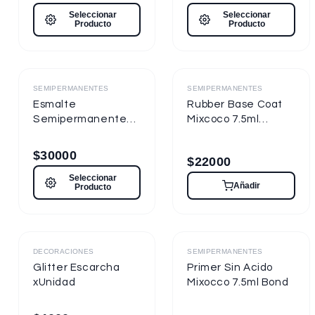
Seleccionar
Seleccionar
Producto
Producto
Destacado
Destacado
SEMIPERMANENTES
SEMIPERMANENTES
Esmalte
Rubber Base Coat
Semipermanente
Mixcoco 7.5ml
Mixcoco FRE
Semipermanente
Semitraslúcido 15ml
para Uñas
$
30000
$
22000
para Uñas
Seleccionar
Añadir
Producto
Destacado
Destacado
DECORACIONES
SEMIPERMANENTES
Glitter Escarcha
Primer Sin Acido
xUnidad
Mixocco 7.5ml Bond