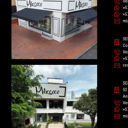
Ve
+5
+5
mi
SE
Co
Ve
+5
ce
SE
52 
An
Ve
+5
mi