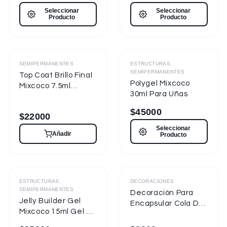
7.5ml Nueva
Seleccionar
Seleccionar
Presentación
Producto
Producto
Destacado
Destacado
SEMIPERMANENTES
ESTRUCTURAS,
SEMIPERMANENTES
Top Coat Brillo Final
Polygel Mixcoco
Mixcoco 7.5ml
30ml Para Uñas
Semipermanente
para Uñas
$
45000
$
22000
Seleccionar
Añadir
Producto
ESTRUCTURAS,
DECORACIONES
SEMIPERMANENTES
Decoración Para
Jelly Builder Gel
Encapsular Cola De
Mixcoco 15ml Gel de
Sirena Tornasol
Construcción