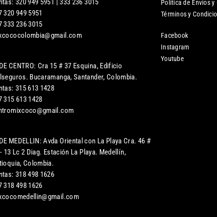
ntas: 320 949 5951 | 333 236 3015
Política de Envíos y
7 320 949 5951
Términos y Condici
7 333 236 3015
xcococolombia@gmail.com
Facebook
Instagram
Youtube
DE CENTRO: Cra 15 # 37 Esquina, Edificio
lseguros. Bucaramanga, Santander, Colombia.
ntas: 315 613 1428
7 315 613 1428
ntromixcoco@gmail.com
DE MEDELLIN: Avda Oriental con La Playa Cra. 46 #
- 13 Lc 2 Diag. Estación La Playa. Medellín,
tioquia, Colombia.
ntas: 318 498 1626
7 318 498 1626
xcocomedellin@gmail.com