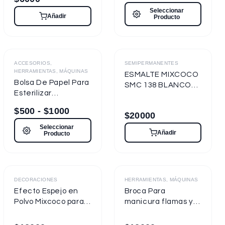
Seleccionar
Añadir
Producto
Destacado
ACCESORIOS,
SEMIPERMANENTES
HERRAMIENTAS, MÁQUINAS
ESMALTE MIXCOCO
Bolsa De Papel Para
SMC 138 BLANCO
Esterilizar
TIZA 7.5ml
Herramientas
Semipermanente
$
500
-
$
1000
$
20000
Seleccionar
Añadir
Producto
Destacado
DECORACIONES
HERRAMIENTAS, MÁQUINAS
Efecto Espejo en
Broca Para
Polvo Mixcoco para
manicura flamas y
uñas
cilíndricas