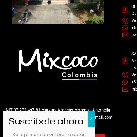
SE
Cu
Ve
+5
bo
SA
An
Lo
Ve
+5
mi
NIT 37.272.497-8 | Maryury Arengas Moreno | Antonella
Nails | Mixcoco Colombia | mixcococolombia@gmail.com
| 320 949 5951
Sé el primero en enterarte de las