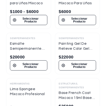
para Uñas Mixcoco
Mixcoco Para Uñas
$
1000
-
$
6000
$
6000
Seleccionar
Seleccionar
Producto
Producto
SEMIPERMANENTES
SEMIPERMANENTES
Destacado
Destacado
Esmalte
Painting Gel De
Semipermanente
Relieve Color Gel
Mixcoco
Mixcoco 1/4oz
$
20000
$
22000
Semitraslúcido 7.5ml
Nueva Presentación
Seleccionar
Seleccionar
Producto
Producto
HERRAMIENTAS
ESTRUCTURAS,
Destacado
Destacado
SEMIPERMANENTES
Lima Spongee
Base French Coat
Mixcoco Profesional
Mixcoco 15ml Base
Gel Con Color