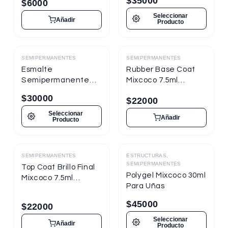
$
35000
$
6000
Seleccionar
Añadir
Producto
SEMIPERMANENTES
SEMIPERMANENTES
Destacado
Destacado
Esmalte
Rubber Base Coat
Semipermanente
Mixcoco 7.5ml
Mixcoco FRE
Semipermanente
$
30000
$
22000
Semitraslúcido 15ml
para Uñas
para Uñas
Seleccionar
Añadir
Producto
SEMIPERMANENTES
ESTRUCTURAS,
Destacado
Destacado
SEMIPERMANENTES
Top Coat Brillo Final
Polygel Mixcoco 30ml
Mixcoco 7.5ml
Para Uñas
Semipermanente
para Uñas
$
45000
$
22000
Seleccionar
Añadir
Producto