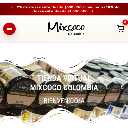
✦
7% de descuento
desde $500.000 acumulados
10% de
descuento
desde $1.000.000
✦
0
TIENDA VIRTUAL
MIXCOCO COLOMBIA
BIENVENIDO/A