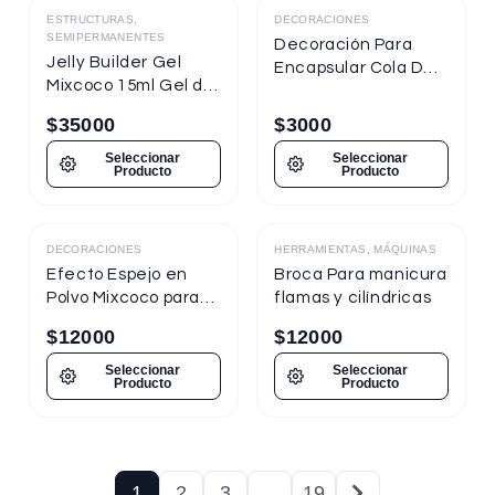
ESTRUCTURAS,
DECORACIONES
SEMIPERMANENTES
Decoración Para
Jelly Builder Gel
Encapsular Cola De
Mixcoco 15ml Gel de
Sirena Tornasol
Construcción
$
35000
$
3000
Seleccionar
Seleccionar
Producto
Producto
DECORACIONES
HERRAMIENTAS, MÁQUINAS
Destacado
Efecto Espejo en
Broca Para manicura
Polvo Mixcoco para
flamas y cilíndricas
uñas
$
12000
$
12000
Seleccionar
Seleccionar
Producto
Producto
1
2
3
…
19