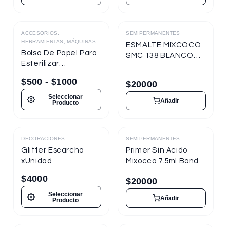
ACCESORIOS,
SEMIPERMANENTES
Destacado
HERRAMIENTAS, MÁQUINAS
ESMALTE MIXCOCO
Bolsa De Papel Para
SMC 138 BLANCO
Esterilizar
TIZA 7.5ml
Herramientas
Semipermanente
$
500
-
$
1000
$
20000
Seleccionar
Añadir
Producto
DECORACIONES
SEMIPERMANENTES
Destacado
Destacado
Glitter Escarcha
Primer Sin Acido
xUnidad
Mixocco 7.5ml Bond
$
4000
$
20000
Seleccionar
Añadir
Producto