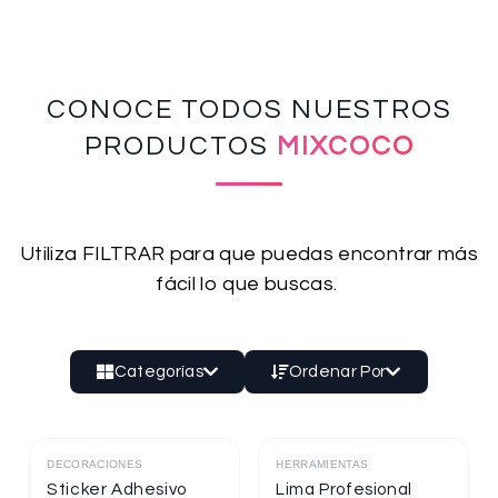
CONOCE TODOS NUESTROS
PRODUCTOS
MIXCOCO
Utiliza FILTRAR para que puedas encontrar más
fácil lo que buscas.
Categorías
Ordenar Por
DECORACIONES
HERRAMIENTAS
Destacado
Destacado
Sticker Adhesivo
Lima Profesional