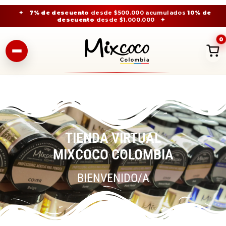
✦
7% de descuento
desde $500.000 acumulados
10% de
descuento
desde $1.000.000
✦
0
TIENDA VIRTUAL
MIXCOCO COLOMBIA
BIENVENIDO/A