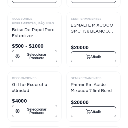
ACCESORIOS,
SEMIPERMANENTES
Destacado
HERRAMIENTAS, MÁQUINAS
ESMALTE MIXCOCO
Bolsa De Papel Para
SMC 138 BLANCO
Esterilizar
TIZA 7.5ml
Herramientas
Semipermanente
$
500
-
$
1000
$
20000
Seleccionar
Añadir
Producto
DECORACIONES
SEMIPERMANENTES
Destacado
Destacado
Glitter Escarcha
Primer Sin Acido
xUnidad
Mixocco 7.5ml Bond
$
4000
$
20000
Seleccionar
Añadir
Producto