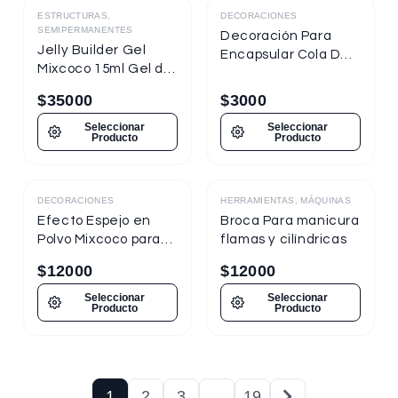
ESTRUCTURAS,
DECORACIONES
SEMIPERMANENTES
Decoración Para
Jelly Builder Gel
Encapsular Cola De
Mixcoco 15ml Gel de
Sirena Tornasol
Construcción
$
35000
$
3000
Seleccionar
Seleccionar
Producto
Producto
DECORACIONES
HERRAMIENTAS, MÁQUINAS
Destacado
Efecto Espejo en
Broca Para manicura
Polvo Mixcoco para
flamas y cilíndricas
uñas
$
12000
$
12000
Seleccionar
Seleccionar
Producto
Producto
1
2
3
…
19