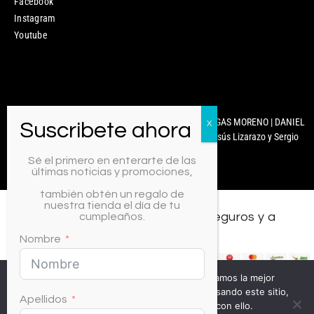
Facebook
Instagram
Youtube
Mixcoco Colombia | Antonella Nails | MARYURY ARENGAS MORENO | DANIEL
CARABALLO | © 2025 Diseñado y Desarrollado por Jesús Lizarazo y Sergio
Martínez.
Sé el primero en enterarte de las
últimas noticias y promociones,
también obtén un regalo de
nuestra tienda el día de tu
Todos los medios de pago, seguros y a
cumpleaños.
crédito.
Nombre
Usamos cookies para asegurar que te damos la mejor
experiencia en nuestra web. Si continúas usando este sitio,
Apellidos
asumiremos que estás de acuerdo con ello.