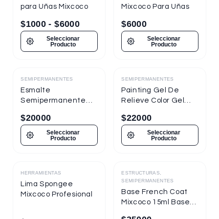
para Uñas Mixcoco
Mixcoco Para Uñas
$
1000
-
$
6000
$
6000
Seleccionar
Seleccionar
Producto
Producto
SEMIPERMANENTES
SEMIPERMANENTES
Destacado
Destacado
Esmalte
Painting Gel De
Semipermanente
Relieve Color Gel
Mixcoco
Mixcoco 1/4oz
$
20000
$
22000
Semitraslúcido 7.5ml
Nueva Presentación
Seleccionar
Seleccionar
Producto
Producto
HERRAMIENTAS
ESTRUCTURAS,
Destacado
Destacado
SEMIPERMANENTES
Lima Spongee
Base French Coat
Mixcoco Profesional
Mixcoco 15ml Base
Gel Con Color