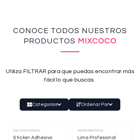
CONOCE TODOS NUESTROS
PRODUCTOS
MIXCOCO
Utiliza FILTRAR para que puedas encontrar más
fácil lo que buscas.
Categorías
Ordenar Por
DECORACIONES
HERRAMIENTAS
Destacado
Destacado
Sticker Adhesivo
Lima Profesional