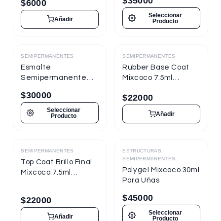
$
35000
$
6000
Seleccionar
Añadir
Producto
SEMIPERMANENTES
SEMIPERMANENTES
Destacado
Destacado
Esmalte
Rubber Base Coat
Semipermanente
Mixcoco 7.5ml
Mixcoco FRE
Semipermanente
$
30000
$
22000
Semitraslúcido 15ml
para Uñas
para Uñas
Seleccionar
Añadir
Producto
SEMIPERMANENTES
ESTRUCTURAS,
Destacado
Destacado
SEMIPERMANENTES
Top Coat Brillo Final
Polygel Mixcoco 30ml
Mixcoco 7.5ml
Para Uñas
Semipermanente
para Uñas
$
45000
$
22000
Seleccionar
Añadir
Producto