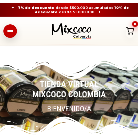
✦
7% de descuento
desde $500.000 acumulados
10% de
descuento
desde $1.000.000
✦
0
TIENDA VIRTUAL
MIXCOCO COLOMBIA
BIENVENIDO/A