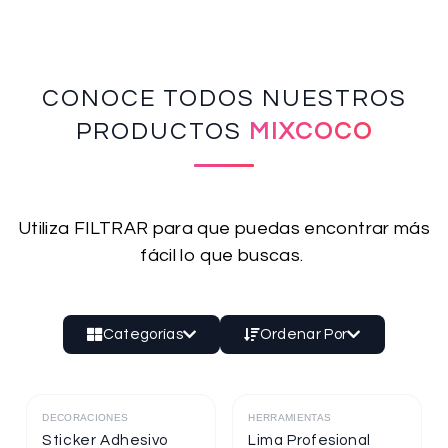
CONOCE TODOS NUESTROS
PRODUCTOS
MIXCOCO
Utiliza FILTRAR para que puedas encontrar más
fácil lo que buscas.
Categorías
Ordenar Por
DECORACIONES
HERRAMIENTAS
Destacado
Destacado
Sticker Adhesivo
Lima Profesional