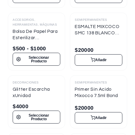
ACCESORIOS,
SEMIPERMANENTES
Destacado
HERRAMIENTAS, MÁQUINAS
ESMALTE MIXCOCO
Bolsa De Papel Para
SMC 138 BLANCO
Esterilizar
TIZA 7.5ml
Herramientas
Semipermanente
$
500
-
$
1000
$
20000
Seleccionar
Añadir
Producto
DECORACIONES
SEMIPERMANENTES
Destacado
Destacado
Glitter Escarcha
Primer Sin Acido
xUnidad
Mixocco 7.5ml Bond
$
4000
$
20000
Seleccionar
Añadir
Producto