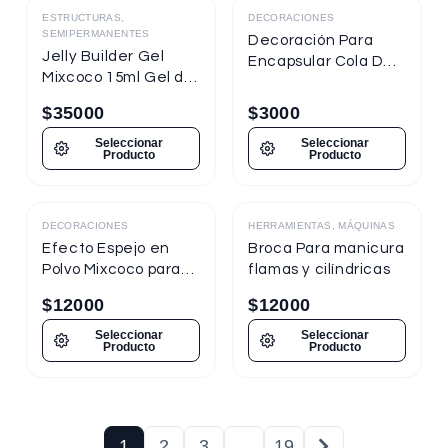
ESTRUCTURAS,
DECORACIONES
SEMIPERMANENTES
Decoración Para
Jelly Builder Gel
Encapsular Cola De
Mixcoco 15ml Gel de
Sirena Tornasol
Construcción
$
35000
$
3000
Seleccionar
Seleccionar
Producto
Producto
DECORACIONES
HERRAMIENTAS, MÁQUINAS
Destacado
Efecto Espejo en
Broca Para manicura
Polvo Mixcoco para
flamas y cilíndricas
uñas
$
12000
$
12000
Seleccionar
Seleccionar
Producto
Producto
1
2
3
…
19