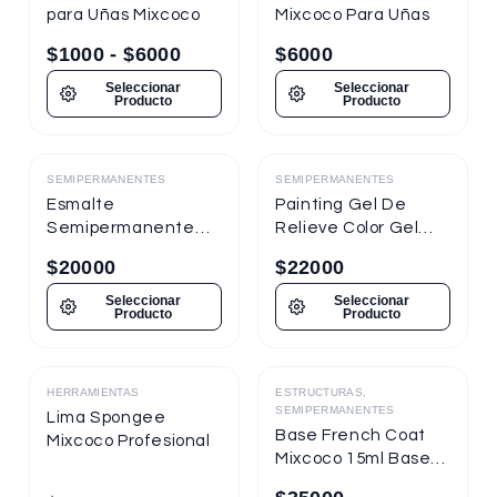
para Uñas Mixcoco
Mixcoco Para Uñas
$
1000
-
$
6000
$
6000
Seleccionar
Seleccionar
Producto
Producto
SEMIPERMANENTES
SEMIPERMANENTES
Destacado
Destacado
Esmalte
Painting Gel De
Semipermanente
Relieve Color Gel
Mixcoco
Mixcoco 1/4oz
$
20000
$
22000
Semitraslúcido 7.5ml
Nueva Presentación
Seleccionar
Seleccionar
Producto
Producto
HERRAMIENTAS
ESTRUCTURAS,
Destacado
Destacado
SEMIPERMANENTES
Lima Spongee
Base French Coat
Mixcoco Profesional
Mixcoco 15ml Base
Gel Con Color