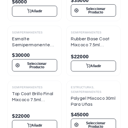
$
35000
$
6000
Seleccionar
Añadir
Producto
SEMIPERMANENTES
SEMIPERMANENTES
Destacado
Destacado
Esmalte
Rubber Base Coat
Semipermanente
Mixcoco 7.5ml
Mixcoco FRE
Semipermanente
$
30000
$
22000
Semitraslúcido 15ml
para Uñas
para Uñas
Seleccionar
Añadir
Producto
SEMIPERMANENTES
ESTRUCTURAS,
Destacado
Destacado
SEMIPERMANENTES
Top Coat Brillo Final
Polygel Mixcoco 30ml
Mixcoco 7.5ml
Para Uñas
Semipermanente
para Uñas
$
45000
$
22000
Seleccionar
Añadir
Producto