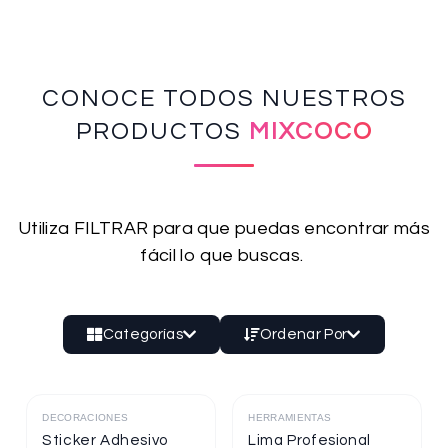
CONOCE TODOS NUESTROS
PRODUCTOS
MIXCOCO
Utiliza FILTRAR para que puedas encontrar más
fácil lo que buscas.
Categorías
Ordenar Por
DECORACIONES
HERRAMIENTAS
Destacado
Destacado
Sticker Adhesivo
Lima Profesional