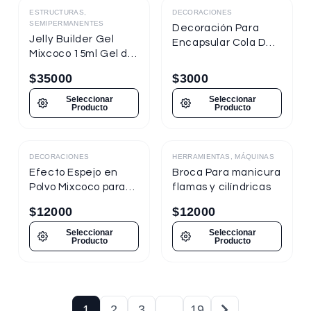
ESTRUCTURAS,
DECORACIONES
SEMIPERMANENTES
Decoración Para
Jelly Builder Gel
Encapsular Cola De
Mixcoco 15ml Gel de
Sirena Tornasol
Construcción
$
35000
$
3000
Seleccionar
Seleccionar
Producto
Producto
DECORACIONES
HERRAMIENTAS, MÁQUINAS
Destacado
Efecto Espejo en
Broca Para manicura
Polvo Mixcoco para
flamas y cilíndricas
uñas
$
12000
$
12000
Seleccionar
Seleccionar
Producto
Producto
1
2
3
…
19