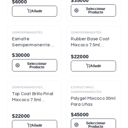
$
35000
$
6000
Seleccionar
Añadir
Producto
SEMIPERMANENTES
SEMIPERMANENTES
Destacado
Destacado
Esmalte
Rubber Base Coat
Semipermanente
Mixcoco 7.5ml
Mixcoco FRE
Semipermanente
$
30000
$
22000
Semitraslúcido 15ml
para Uñas
para Uñas
Seleccionar
Añadir
Producto
SEMIPERMANENTES
ESTRUCTURAS,
Destacado
Destacado
SEMIPERMANENTES
Top Coat Brillo Final
Polygel Mixcoco 30ml
Mixcoco 7.5ml
Para Uñas
Semipermanente
para Uñas
$
45000
$
22000
Seleccionar
Añadir
Producto