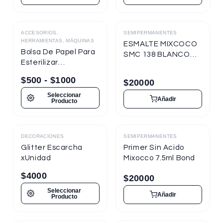
ACCESORIOS,
SEMIPERMANENTES
Destacado
HERRAMIENTAS, MÁQUINAS
ESMALTE MIXCOCO
Bolsa De Papel Para
SMC 138 BLANCO
Esterilizar
TIZA 7.5ml
Herramientas
Semipermanente
$
500
-
$
1000
$
20000
Seleccionar
Añadir
Producto
DECORACIONES
SEMIPERMANENTES
Destacado
Destacado
Glitter Escarcha
Primer Sin Acido
xUnidad
Mixocco 7.5ml Bond
$
4000
$
20000
Seleccionar
Añadir
Producto