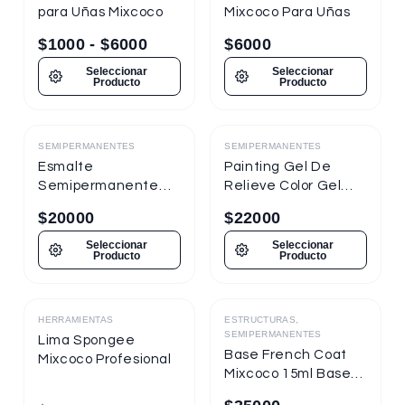
para Uñas Mixcoco
Mixcoco Para Uñas
$
1000
-
$
6000
$
6000
Seleccionar
Seleccionar
Producto
Producto
SEMIPERMANENTES
SEMIPERMANENTES
Destacado
Destacado
Esmalte
Painting Gel De
Semipermanente
Relieve Color Gel
Mixcoco
Mixcoco 1/4oz
$
20000
$
22000
Semitraslúcido 7.5ml
Nueva Presentación
Seleccionar
Seleccionar
Producto
Producto
HERRAMIENTAS
ESTRUCTURAS,
Destacado
Destacado
SEMIPERMANENTES
Lima Spongee
Base French Coat
Mixcoco Profesional
Mixcoco 15ml Base
Gel Con Color