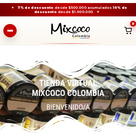
✦
7% de descuento
desde $500.000 acumulados
10% de
descuento
desde $1.000.000
✦
0
TIENDA VIRTUAL
MIXCOCO COLOMBIA
BIENVENIDO/A