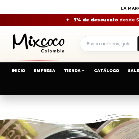
LA MAR
✦
7% de descuento
desde 
INICIO
EMPRESA
TIENDA
CATÁLOGO
SAL