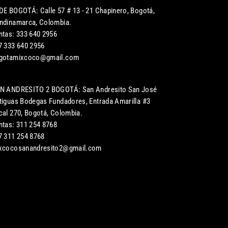
DE BOGOTÁ: Calle 57 # 13 - 21 Chapinero, Bogotá,
ndinamarca, Colombia.
ntas: 333 640 2956
7 333 640 2956
gotamixcoco@gmail.com
N ANDRESITO 2 BOGOTÁ: San Andresito San José
tiguas Bodegas Fundadores, Entrada Amarilla #3
cal 270, Bogotá, Colombia.
ntas: 311 254 8768
7 311 254 8768
xcocosanandresito2@gmail.com