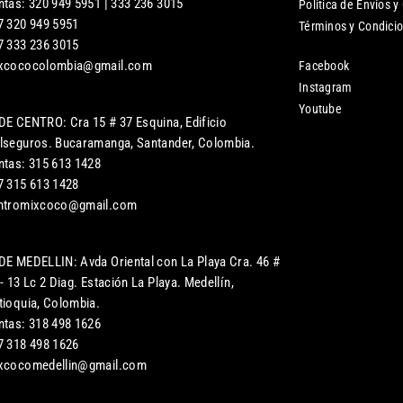
ntas: 320 949 5951 | 333 236 3015
Política de Envíos y
7 320 949 5951
Términos y Condici
7 333 236 3015
xcococolombia@gmail.com
Facebook
Instagram
Youtube
DE CENTRO: Cra 15 # 37 Esquina, Edificio
lseguros. Bucaramanga, Santander, Colombia.
ntas: 315 613 1428
7 315 613 1428
ntromixcoco@gmail.com
DE MEDELLIN: Avda Oriental con La Playa Cra. 46 #
- 13 Lc 2 Diag. Estación La Playa. Medellín,
tioquia, Colombia.
ntas: 318 498 1626
7 318 498 1626
xcocomedellin@gmail.com