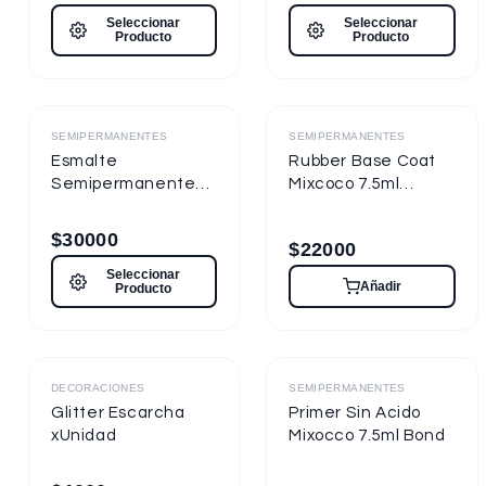
Seleccionar
Seleccionar
Producto
Producto
Destacado
Destacado
SEMIPERMANENTES
SEMIPERMANENTES
Esmalte
Rubber Base Coat
Semipermanente
Mixcoco 7.5ml
Mixcoco FRE
Semipermanente
Semitraslúcido 15ml
para Uñas
$
30000
$
22000
para Uñas
Seleccionar
Añadir
Producto
Destacado
Destacado
DECORACIONES
SEMIPERMANENTES
Glitter Escarcha
Primer Sin Acido
xUnidad
Mixocco 7.5ml Bond