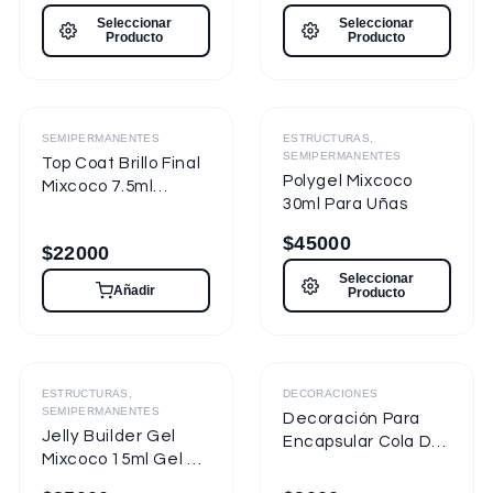
7.5ml Nueva
Seleccionar
Seleccionar
Presentación
Producto
Producto
Destacado
Destacado
SEMIPERMANENTES
ESTRUCTURAS,
SEMIPERMANENTES
Top Coat Brillo Final
Polygel Mixcoco
Mixcoco 7.5ml
30ml Para Uñas
Semipermanente
para Uñas
$
45000
$
22000
Seleccionar
Añadir
Producto
ESTRUCTURAS,
DECORACIONES
SEMIPERMANENTES
Decoración Para
Jelly Builder Gel
Encapsular Cola De
Mixcoco 15ml Gel de
Sirena Tornasol
Construcción