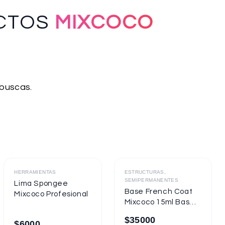
CTOS
MIXCOCO
 buscas.
Destacado
Destacado
HERRAMIENTAS
ESTRUCTURAS,
SEMIPERMANENTES
Lima Spongee
Base French Coat
Mixcoco Profesional
Mixcoco 15ml Base
Gel Con Color
$
35000
$
6000