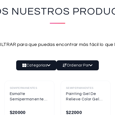
OS NUESTROS PRODU
 FILTRAR para que puedas encontrar más fácil lo que
Categorías
Ordenar Por
Destacado
Destacado
SEMIPERMANENTES
SEMIPERMANENTES
Esmalte
Painting Gel De
Semipermanente
Relieve Color Gel
Mixcoco
Mixcoco 1/4oz
Semitraslúcido
$
20000
$
22000