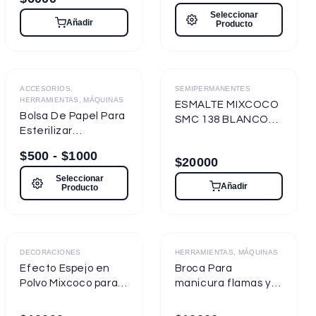
Seleccionar
Añadir
Producto
Destacado
ACCESORIOS,
SEMIPERMANENTES
HERRAMIENTAS, MÁQUINAS
ESMALTE MIXCOCO
Bolsa De Papel Para
SMC 138 BLANCO
Esterilizar
TIZA 7.5ml
Herramientas
Semipermanente
$
500
-
$
1000
$
20000
Seleccionar
Añadir
Producto
Destacado
DECORACIONES
HERRAMIENTAS, MÁQUINAS
Efecto Espejo en
Broca Para
Polvo Mixcoco para
manicura flamas y
uñas
cilíndricas