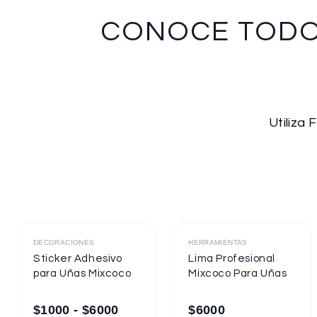
CONOCE TOD
Utiliza
Destacado
Destacado
DECORACIONES
HERRAMIENTAS
Sticker Adhesivo
Lima Profesional
para Uñas Mixcoco
Mixcoco Para Uñas
$
1000
-
$
6000
$
6000