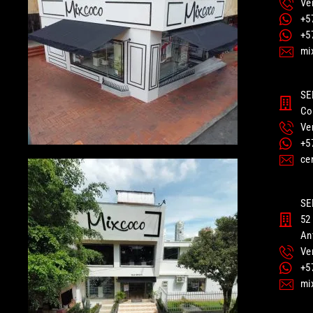
Ve
+5
+5
mi
SE
Co
Ve
+5
ce
SE
52 
An
Ve
+5
mi