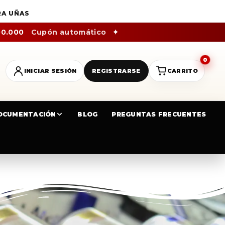
RA UÑAS
00.000
Cupón automático
✦
0
INICIAR SESIÓN
REGISTRARSE
CARRITO
OCUMENTACIÓN
BLOG
PREGUNTAS FRECUENTES