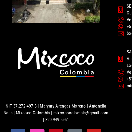
SE
Cu
Ve
+5
bo
SA
An
Lo
Ve
+5
mi
NIT 37.272.497-8 | Maryury Arengas Moreno | Antonella
Nails | Mixcoco Colombia | mixcococolombia@gmail.com
| 320 949 5951