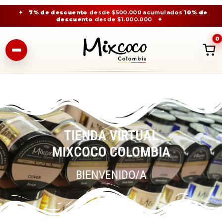
✦
7% de descuento
desde $500.000 acumulados
10% de
descuento
desde $1.000.000
✦
0
TIENDA VIRTUAL
MIXCOCO COLOMBIA
BIENVENIDO/A