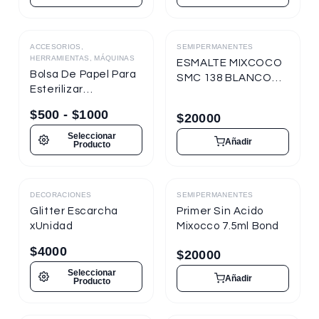
ACCESORIOS,
SEMIPERMANENTES
Destacado
HERRAMIENTAS, MÁQUINAS
ESMALTE MIXCOCO
Bolsa De Papel Para
SMC 138 BLANCO
Esterilizar
TIZA 7.5ml
Herramientas
Semipermanente
$
500
-
$
1000
$
20000
Seleccionar
Añadir
Producto
DECORACIONES
SEMIPERMANENTES
Destacado
Destacado
Glitter Escarcha
Primer Sin Acido
xUnidad
Mixocco 7.5ml Bond
$
4000
$
20000
Seleccionar
Añadir
Producto