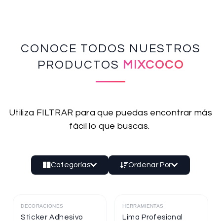
CONOCE TODOS NUESTROS
PRODUCTOS
MIXCOCO
Utiliza FILTRAR para que puedas encontrar más
fácil lo que buscas.
Categorías
Ordenar Por
DECORACIONES
HERRAMIENTAS
Destacado
Destacado
Sticker Adhesivo
Lima Profesional