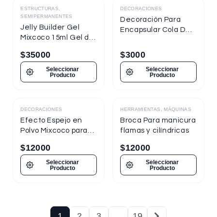
ESTRUCTURAS,
DECORACIONES
SEMIPERMANENTES
Decoración Para
Jelly Builder Gel
Encapsular Cola De
Mixcoco 15ml Gel de
Sirena Tornasol
Construcción
$
35000
$
3000
Seleccionar
Seleccionar
Producto
Producto
DECORACIONES
HERRAMIENTAS, MÁQUINAS
Destacado
Efecto Espejo en
Broca Para manicura
Polvo Mixcoco para
flamas y cilíndricas
uñas
$
12000
$
12000
Seleccionar
Seleccionar
Producto
Producto
1
2
3
…
19