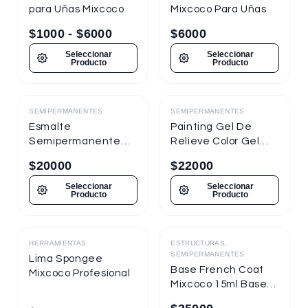
para Uñas Mixcoco
Mixcoco Para Uñas
$
1000
-
$
6000
$
6000
Seleccionar
Seleccionar
Producto
Producto
SEMIPERMANENTES
SEMIPERMANENTES
Destacado
Destacado
Esmalte
Painting Gel De
Semipermanente
Relieve Color Gel
Mixcoco
Mixcoco 1/4oz
$
20000
$
22000
Semitraslúcido 7.5ml
Nueva Presentación
Seleccionar
Seleccionar
Producto
Producto
HERRAMIENTAS
ESTRUCTURAS,
Destacado
Destacado
SEMIPERMANENTES
Lima Spongee
Base French Coat
Mixcoco Profesional
Mixcoco 15ml Base
Gel Con Color