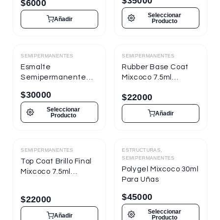
$
35000
$
6000
Seleccionar
Añadir
Producto
SEMIPERMANENTES
SEMIPERMANENTES
Destacado
Destacado
Esmalte
Rubber Base Coat
Semipermanente
Mixcoco 7.5ml
Mixcoco FRE
Semipermanente
$
30000
$
22000
Semitraslúcido 15ml
para Uñas
para Uñas
Seleccionar
Añadir
Producto
SEMIPERMANENTES
ESTRUCTURAS,
Destacado
Destacado
SEMIPERMANENTES
Top Coat Brillo Final
Polygel Mixcoco 30ml
Mixcoco 7.5ml
Para Uñas
Semipermanente
para Uñas
$
45000
$
22000
Seleccionar
Añadir
Producto