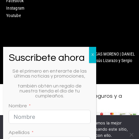
Facebook
Instagram
Youtube
Mixcoco Colombia | Antonella Nails | MARYURY ARENGAS MORENO | DANIEL
CARABALLO | © 2025 Diseñado y Desarrollado por Jesús Lizarazo y Sergio
Martínez.
Sé el primero en enterarte de las
últimas noticias y promociones,
también obtén un regalo de
nuestra tienda el día de tu
Todos los medios de pago, seguros y a
cumpleaños.
crédito.
Nombre
Usamos cookies para asegurar que te damos la mejor
experiencia en nuestra web. Si continúas usando este sitio,
Apellidos
asumiremos que estás de acuerdo con ello.