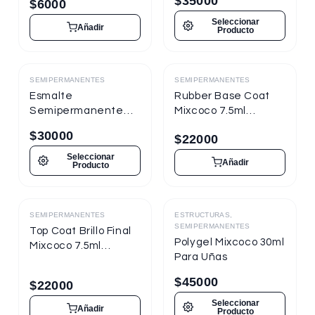
$
35000
$
6000
Seleccionar
Añadir
Producto
SEMIPERMANENTES
SEMIPERMANENTES
Destacado
Destacado
Esmalte
Rubber Base Coat
Semipermanente
Mixcoco 7.5ml
Mixcoco FRE
Semipermanente
$
30000
$
22000
Semitraslúcido 15ml
para Uñas
para Uñas
Seleccionar
Añadir
Producto
SEMIPERMANENTES
ESTRUCTURAS,
Destacado
Destacado
SEMIPERMANENTES
Top Coat Brillo Final
Polygel Mixcoco 30ml
Mixcoco 7.5ml
Para Uñas
Semipermanente
para Uñas
$
45000
$
22000
Seleccionar
Añadir
Producto