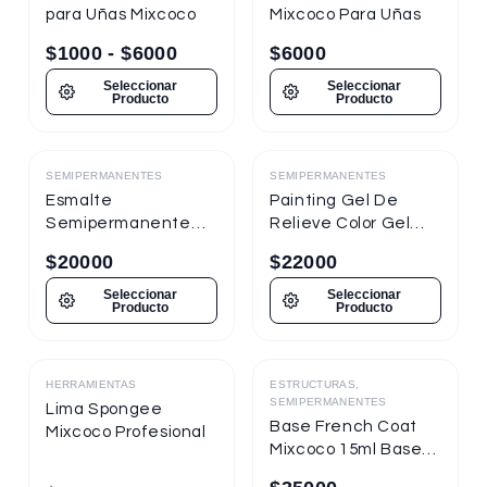
para Uñas Mixcoco
Mixcoco Para Uñas
$
1000
-
$
6000
$
6000
Seleccionar
Seleccionar
Producto
Producto
SEMIPERMANENTES
SEMIPERMANENTES
Destacado
Destacado
Esmalte
Painting Gel De
Semipermanente
Relieve Color Gel
Mixcoco
Mixcoco 1/4oz
$
20000
$
22000
Semitraslúcido 7.5ml
Nueva Presentación
Seleccionar
Seleccionar
Producto
Producto
HERRAMIENTAS
ESTRUCTURAS,
Destacado
Destacado
SEMIPERMANENTES
Lima Spongee
Base French Coat
Mixcoco Profesional
Mixcoco 15ml Base
Gel Con Color