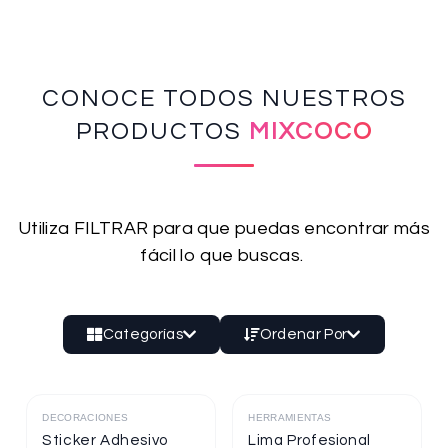
CONOCE TODOS NUESTROS
PRODUCTOS
MIXCOCO
Utiliza FILTRAR para que puedas encontrar más
fácil lo que buscas.
Categorías
Ordenar Por
DECORACIONES
HERRAMIENTAS
Destacado
Destacado
Sticker Adhesivo
Lima Profesional