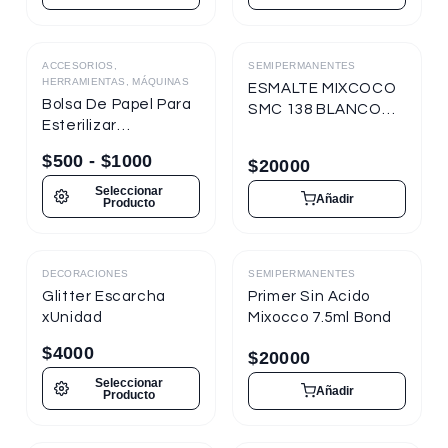
ACCESORIOS,
SEMIPERMANENTES
Destacado
HERRAMIENTAS, MÁQUINAS
ESMALTE MIXCOCO
Bolsa De Papel Para
SMC 138 BLANCO
Esterilizar
TIZA 7.5ml
Herramientas
Semipermanente
$
500
-
$
1000
$
20000
Seleccionar
Añadir
Producto
DECORACIONES
SEMIPERMANENTES
Destacado
Destacado
Glitter Escarcha
Primer Sin Acido
xUnidad
Mixocco 7.5ml Bond
$
4000
$
20000
Seleccionar
Añadir
Producto