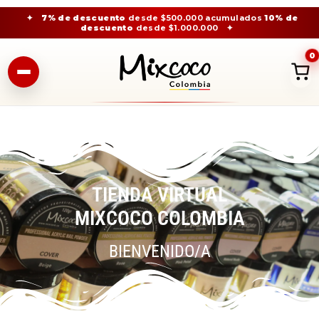
✦
7% de descuento
desde $500.000 acumulados
10% de
descuento
desde $1.000.000
✦
0
TIENDA VIRTUAL
MIXCOCO COLOMBIA
BIENVENIDO/A