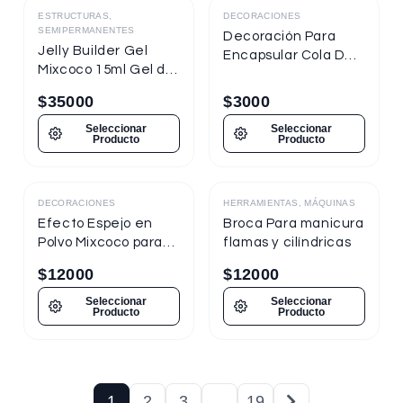
ESTRUCTURAS,
DECORACIONES
SEMIPERMANENTES
Decoración Para
Jelly Builder Gel
Encapsular Cola De
Mixcoco 15ml Gel de
Sirena Tornasol
Construcción
$
35000
$
3000
Seleccionar
Seleccionar
Producto
Producto
DECORACIONES
HERRAMIENTAS, MÁQUINAS
Destacado
Efecto Espejo en
Broca Para manicura
Polvo Mixcoco para
flamas y cilíndricas
uñas
$
12000
$
12000
Seleccionar
Seleccionar
Producto
Producto
1
2
3
…
19