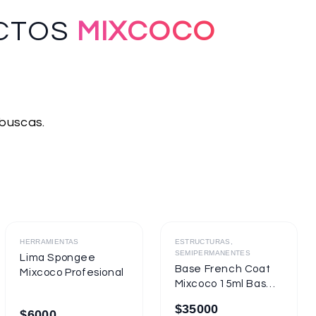
CTOS
MIXCOCO
 buscas.
Destacado
Destacado
HERRAMIENTAS
ESTRUCTURAS,
SEMIPERMANENTES
Lima Spongee
Base French Coat
Mixcoco Profesional
Mixcoco 15ml Base
Gel Con Color
$
35000
$
6000