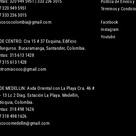
ntas: 320 949 5951 | 333 236 3015
Política de Envíos y
7 320 949 5951
Términos y Condici
7 333 236 3015
xcococolombia@gmail.com
Facebook
Instagram
Youtube
DE CENTRO: Cra 15 # 37 Esquina, Edificio
lseguros. Bucaramanga, Santander, Colombia.
ntas: 315 613 1428
7 315 613 1428
ntromixcoco@gmail.com
DE MEDELLIN: Avda Oriental con La Playa Cra. 46 #
- 13 Lc 2 Diag. Estación La Playa. Medellín,
tioquia, Colombia.
ntas: 318 498 1626
7 318 498 1626
xcocomedellin@gmail.com