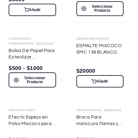
Seleccionar
Añadir
Producto
Destacado
ACCESORIOS,
SEMIPERMANENTES
HERRAMIENTAS, MÁQUINAS
ESMALTE MIXCOCO
Bolsa De Papel Para
SMC 138 BLANCO
Esterilizar
TIZA 7.5ml
Herramientas
Semipermanente
$
500
-
$
1000
$
20000
Seleccionar
Añadir
Producto
Destacado
DECORACIONES
HERRAMIENTAS, MÁQUINAS
Efecto Espejo en
Broca Para
Polvo Mixcoco para
manicura flamas y
uñas
cilíndricas