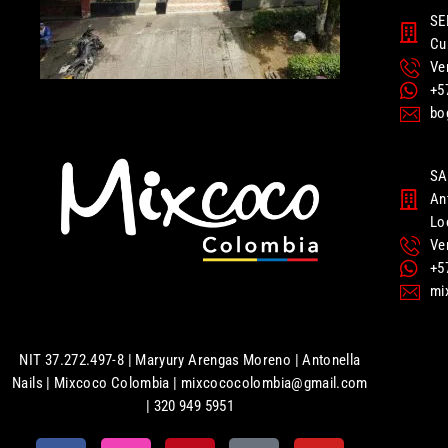
SE
Cu
Ve
+5
bo
SA
An
Lo
Ve
+5
mi
NIT 37.272.497-8 | Maryury Arengas Moreno | Antonella
Nails | Mixcoco Colombia | mixcococolombia@gmail.com
| 320 949 5951