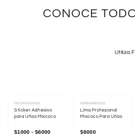
CONOCE TOD
Utiliza
Destacado
Destacado
DECORACIONES
HERRAMIENTAS
Sticker Adhesivo
Lima Profesional
para Uñas Mixcoco
Mixcoco Para Uñas
$
1000
-
$
6000
$
6000