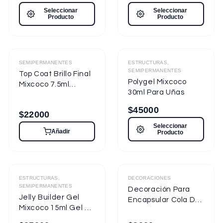
7.5ml Nueva
Seleccionar
Seleccionar
Presentación
Producto
Producto
Destacado
Destacado
SEMIPERMANENTES
ESTRUCTURAS,
SEMIPERMANENTES
Top Coat Brillo Final
Polygel Mixcoco
Mixcoco 7.5ml
30ml Para Uñas
Semipermanente
para Uñas
$
45000
$
22000
Seleccionar
Añadir
Producto
ESTRUCTURAS,
DECORACIONES
SEMIPERMANENTES
Decoración Para
Jelly Builder Gel
Encapsular Cola De
Mixcoco 15ml Gel de
Sirena Tornasol
Construcción