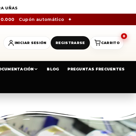
RA UÑAS
00.000
Cupón automático
✦
0
INICIAR SESIÓN
REGISTRARSE
CARRITO
OCUMENTACIÓN
BLOG
PREGUNTAS FRECUENTES