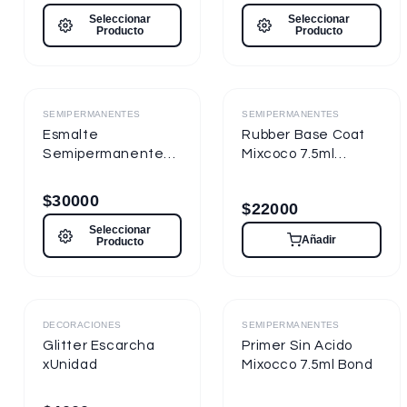
Seleccionar
Seleccionar
Producto
Producto
Destacado
Destacado
SEMIPERMANENTES
SEMIPERMANENTES
Esmalte
Rubber Base Coat
Semipermanente
Mixcoco 7.5ml
Mixcoco FRE
Semipermanente
Semitraslúcido 15ml
para Uñas
$
30000
$
22000
para Uñas
Seleccionar
Añadir
Producto
Destacado
Destacado
DECORACIONES
SEMIPERMANENTES
Glitter Escarcha
Primer Sin Acido
xUnidad
Mixocco 7.5ml Bond