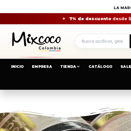
LA MAR
✦
7% de descuento
desde 
INICIO
EMPRESA
TIENDA
CATÁLOGO
SAL