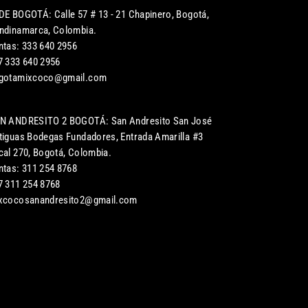
DE BOGOTÁ: Calle 57 # 13 - 21 Chapinero, Bogotá,
ndinamarca, Colombia.
ntas: 333 640 2956
7 333 640 2956
gotamixcoco@gmail.com
N ANDRESITO 2 BOGOTÁ: San Andresito San José
tiguas Bodegas Fundadores, Entrada Amarilla #3
cal 270, Bogotá, Colombia.
ntas: 311 254 8768
7 311 254 8768
xcocosanandresito2@gmail.com