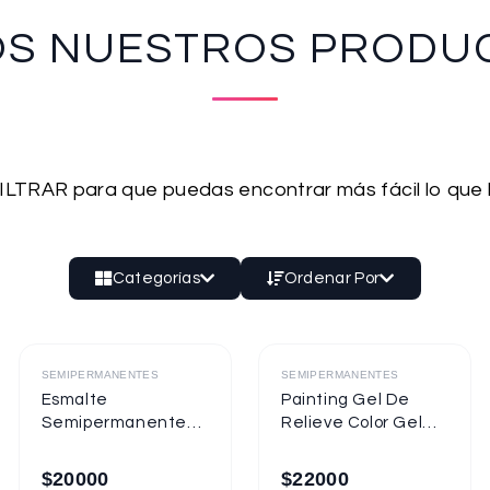
OS NUESTROS PRODU
 FILTRAR para que puedas encontrar más fácil lo que
Categorías
Ordenar Por
Destacado
Destacado
SEMIPERMANENTES
SEMIPERMANENTES
Esmalte
Painting Gel De
Semipermanente
Relieve Color Gel
Mixcoco
Mixcoco 1/4oz
Semitraslúcido
$
20000
$
22000