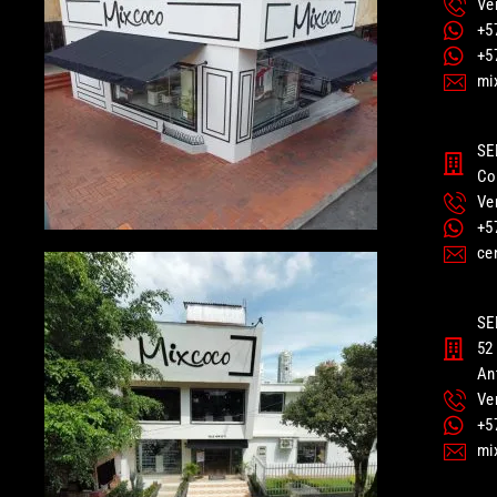
Ve
+5
+5
mi
SE
Co
Ve
+5
ce
SE
52 
An
Ve
+5
mi